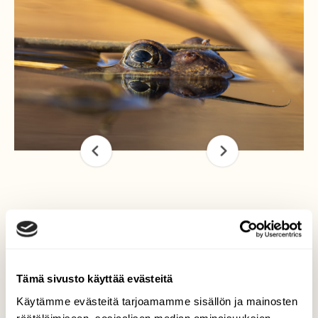
Ujo sammakko pinnan
tuntumassa
Kuvatessani kevään ensimmäisiä
Tämä sivusto käyttää evästeitä
hämähäkkejä (susihämähäkkejä/susikkeja)
Käytämme evästeitä tarjoamamme sisällön ja mainosten
ojapientareella havahduin, että minua