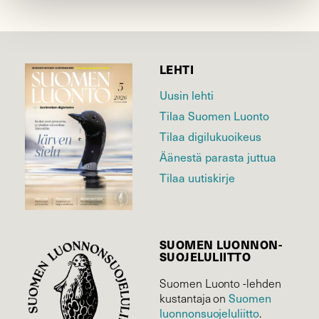
LEHTI
Uusin lehti
Tilaa Suomen Luonto
Tilaa digilukuoikeus
Äänestä parasta juttua
Tilaa uutiskirje
SUOMEN LUONNON­
SUOJELU­LIITTO
Suomen Luonto -lehden
Suomen
kustantaja on
luonnonsuojelu­liitto
.