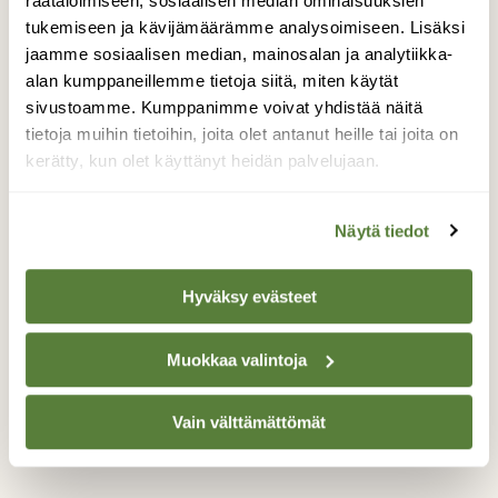
tuijotetaan usean sammakon voimin ojasta,
räätälöimiseen, sosiaalisen median ominaisuuksien
jolloin linssi alkoikin kohdistumaan kohti
tukemiseen ja kävijämäärämme analysoimiseen. Lisäksi
sammakoita. Tässä tapauksessa sammakot
jaamme sosiaalisen median, mainosalan ja analytiikka-
olivat todennäköisesti ruskosammakoita.
alan kumppaneillemme tietoja siitä, miten käytät
Harmillisena seuraan jatkossa ojan
sivustoamme. Kumppanimme voivat yhdistää näitä
vesitilannetta, sillä vaikuttaa että oja kuivuu
tietoja muihin tietoihin, joita olet antanut heille tai joita on
päiväpäivältä enemmän. Kenties
kerätty, kun olet käyttänyt heidän palvelujaan.
pienimuotoiset pohjapadot pelto-ojissa voisi
olla hyvä suojelukeino sammakoiden
valitsemissa ojissa?
Näytä tiedot
Valokuvaaja: Jerome Tornikoski, Euran Kiukainen,
Hyväksy evästeet
pelto-oja 17.4.2026
Muokkaa valintoja
TAKAISIN LISTAAN
Vain välttämättömät