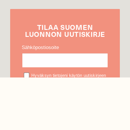
TILAA
SUOMEN
LUONNON
UUTIS­KIRJE
Sähköpostiosoite
Hyväksyn tietojeni käytön uutiskirjeen
lähettämiseen
Tietosuojaseloste