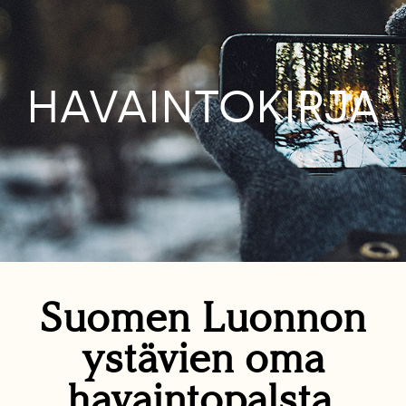
HAVAINTOKIRJA
Suomen Luonnon
ystävien oma
havaintopalsta.