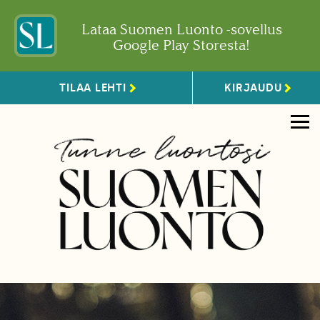
Lataa Suomen Luonto -sovellus
Google Play Storesta!
TILAA LEHTI
KIRJAUDU