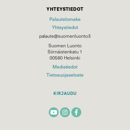
YHTEYSTIEDOT
Palautelomake
Yhteystiedot
palaute@suomenluonto.fi
Suomen Luonto
Sörnäistenkatu 1
00580 Helsinki
Mediatiedot
Tietosuojaseloste
KIRJAUDU