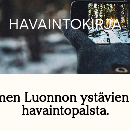
HAVAINTOKIRJA
en Luonnon ystävie
havaintopalsta.