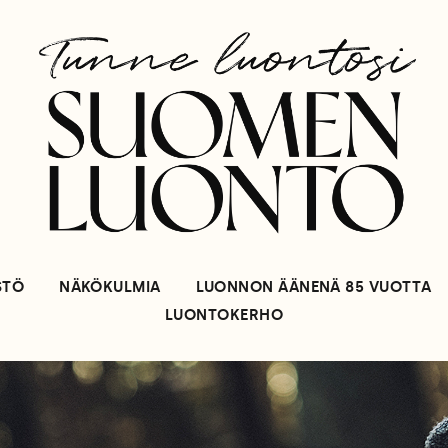
STÖ
NÄKÖKULMIA
LUONNON ÄÄNENÄ 85 VUOTTA
LUONTOKERHO