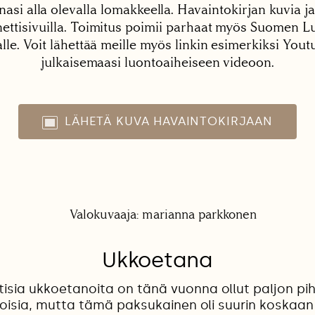
nasi alla olevalla lomakkeella. Havaintokirjan kuvia ja
tisivuilla. Toimitus poimii parhaat myös Suomen Lu
alle. Voit lähettää meille myös linkin esimerkiksi You
julkaisemaasi luontoaiheiseen videoon.
LÄHETÄ KUVA HAVAINTOKIRJAAN
Ukkoetana
isia ukkoetanoita on tänä vuonna ollut paljon pi
oisia, mutta tämä paksukainen oli suurin koskaa