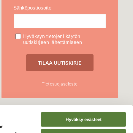
Sähköpostiosoite
Hyväksyn tietojeni käytön
uutiskirjeen lähettämiseen
Tietosuojaseloste
Hyväksy evästeet
an