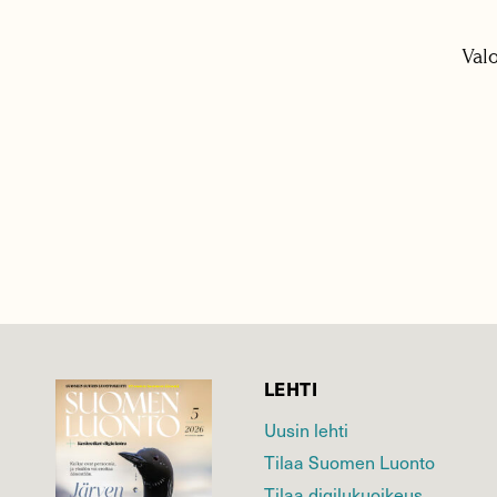
Val
LEHTI
Uusin lehti
Tilaa Suomen Luonto
Tilaa digilukuoikeus