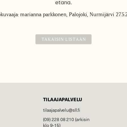
etana.
okuvaaja: marianna parkkonen, Palojoki, Nurmijärvi 27.5.
TAKAISIN LISTAAN
TILAAJAPALVELU
tilaajapalvelu@sll.fi
(09) 228 08 210 (arkisin
klo 9-15)