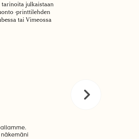
 tarinoita julkaistaan
onto -printtilehden
tubessa tai Vimeossa
hallamme.
n näkemäni