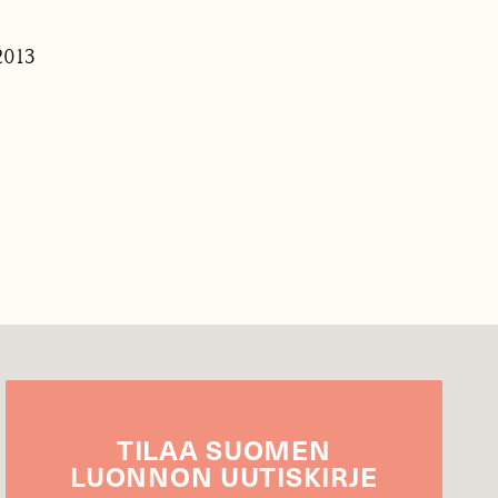
2013
TILAA
SUOMEN
LUONNON
UUTIS­KIRJE