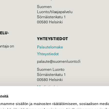
Suomen
Luonto/tilaajapalvelu
Sörnäistenkatu 1
00580 Helsinki
ELU­
YHTEYSTIEDOT
ntaja on
Palautelomake
Yhteystiedot
palaute@suomenluonto.fi
Suomen Luonto
Sörnäistenkatu 1
00580 Helsinki
Mediatiedot
Tietosuojaseloste
teitä
mamme sisällön ja mainosten räätälöimiseen, sosiaalisen medi