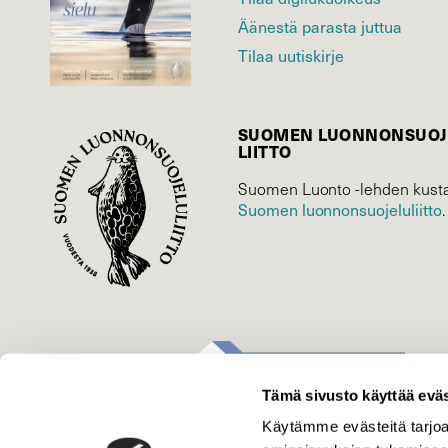
Äänestä parasta juttua
Tilaa uutiskirje
SUOMEN LUONNON­SUOJ
LIITTO
Suomen Luonto -lehden kusta
Suomen luonnonsuojelu­liitto
.
Tämä sivusto käyttää eväs
Käytämme evästeitä tarjoa