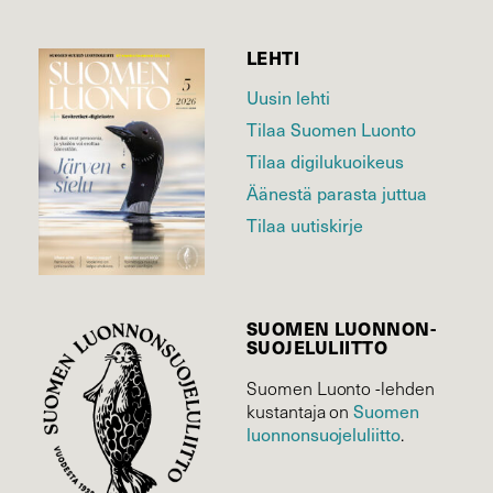
LEHTI
Uusin lehti
Tilaa Suomen Luonto
Tilaa digilukuoikeus
Äänestä parasta juttua
Tilaa uutiskirje
SUOMEN LUONNON­
SUOJELU­LIITTO
Suomen Luonto -lehden
Suomen
kustantaja on
luonnonsuojelu­liitto
.