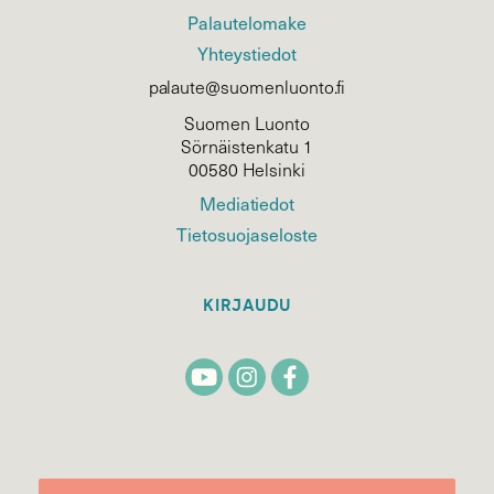
Palautelomake
Yhteystiedot
palaute@suomenluonto.fi
Suomen Luonto
Sörnäistenkatu 1
00580 Helsinki
Mediatiedot
Tietosuojaseloste
KIRJAUDU