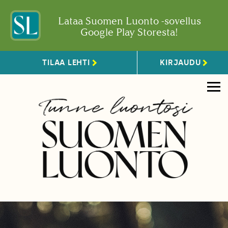
Lataa Suomen Luonto -sovellus
Google Play Storesta!
TILAA LEHTI
KIRJAUDU