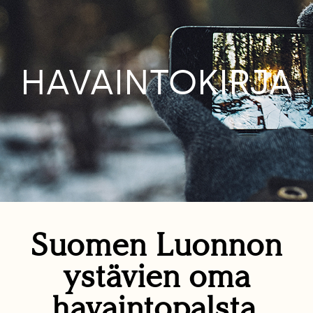
HAVAINTOKIRJA
Suomen Luonnon
ystävien oma
havaintopalsta.