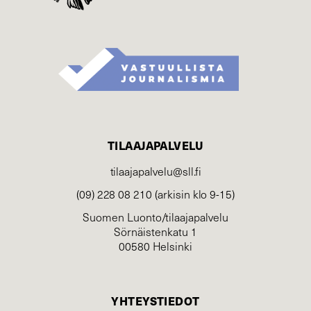
TILAAJAPALVELU
tilaajapalvelu@sll.fi
(09) 228 08 210 (arkisin klo 9-15)
Suomen Luonto/tilaajapalvelu
Sörnäistenkatu 1
00580 Helsinki
YHTEYSTIEDOT