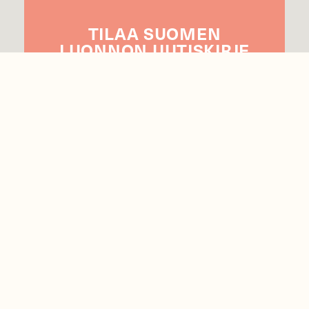
TILAA
SUOMEN
LUONNON
UUTIS­KIRJE
Sähköpostiosoite
Hyväksyn tietojeni käytön uutiskirjeen
lähettämiseen
Tietosuojaseloste