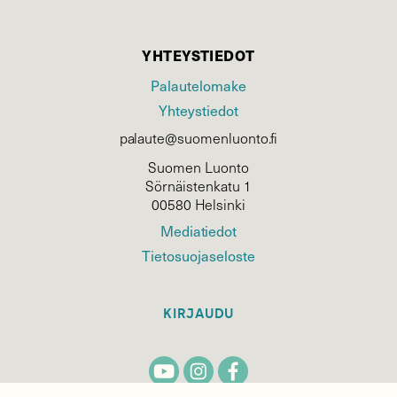
YHTEYSTIEDOT
Palautelomake
Yhteystiedot
palaute@suomenluonto.fi
Suomen Luonto
Sörnäistenkatu 1
00580 Helsinki
Mediatiedot
Tietosuojaseloste
KIRJAUDU