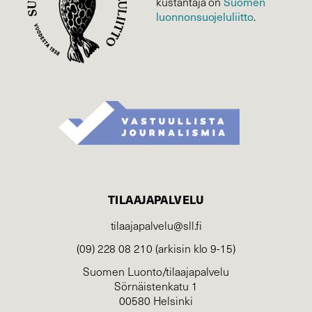
kustantaja on
Suomen
luonnonsuojelu­liitto
.
TILAAJAPALVELU
tilaajapalvelu@sll.fi
(09) 228 08 210 (arkisin klo 9-15)
Suomen Luonto/tilaajapalvelu
Sörnäistenkatu 1
00580 Helsinki