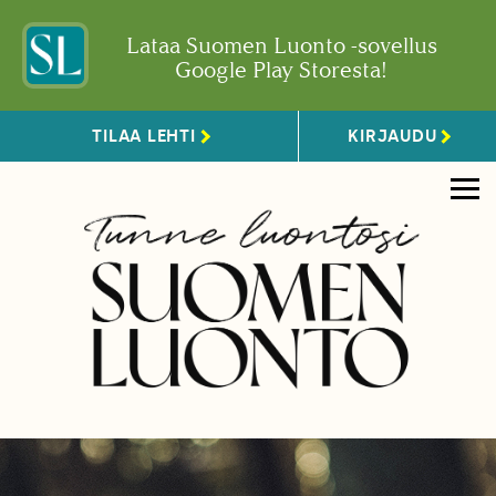
Lataa Suomen Luonto -sovellus
Google Play Storesta!
TILAA LEHTI
KIRJAUDU