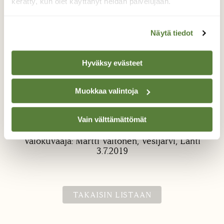
kerätty, kun olet käyttänyt heidän palvelujaan.
Näytä tiedot
Hyväksy evästeet
Ukontulikukka
Muokkaa valintoja
...kukkii ja kasvaa tosi upeana Vesijärven
rannalla.
Vain välttämättömät
Valokuvaaja: Martti Valtonen, Vesijärvi, Lahti
3.7.2019
TAKAISIN LISTAAN