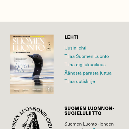
LEHTI
Uusin lehti
Tilaa Suomen Luonto
Tilaa digilukuoikeus
Äänestä parasta juttua
Tilaa uutiskirje
SUOMEN LUONNON­
SUOJELU­LIITTO
Suomen Luonto -lehden