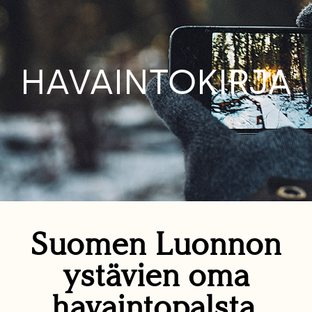
HAVAINTOKIRJA
Suomen Luonnon
ystävien oma
havaintopalsta.