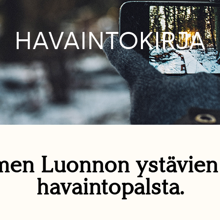
HAVAINTOKIRJA
en Luonnon ystävie
havaintopalsta.