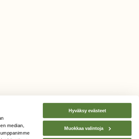
Hyväksy evästeet
an
sen median,
Muokkaa valintoja
. Kumppanimme
TILAA
SUOMEN