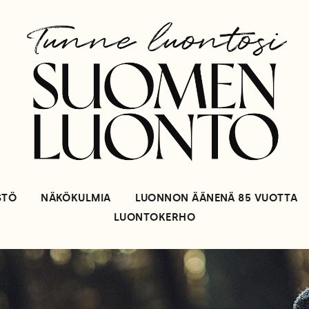
STÖ
NÄKÖKULMIA
LUONNON ÄÄNENÄ 85 VUOTTA
LUONTOKERHO