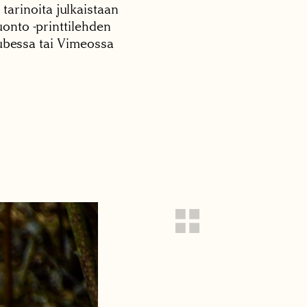
 tarinoita julkaistaan
onto -printtilehden
tubessa tai Vimeossa