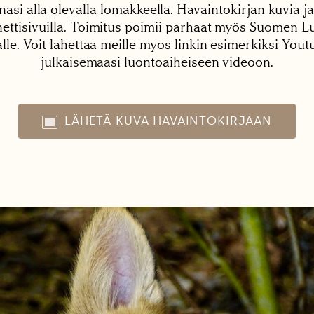
nasi alla olevalla lomakkeella. Havaintokirjan kuvia ja
tisivuilla. Toimitus poimii parhaat myös Suomen Lu
alle. Voit lähettää meille myös linkin esimerkiksi You
julkaisemaasi luontoaiheiseen videoon.
LÄHETÄ KUVA HAVAINTOKIRJAAN