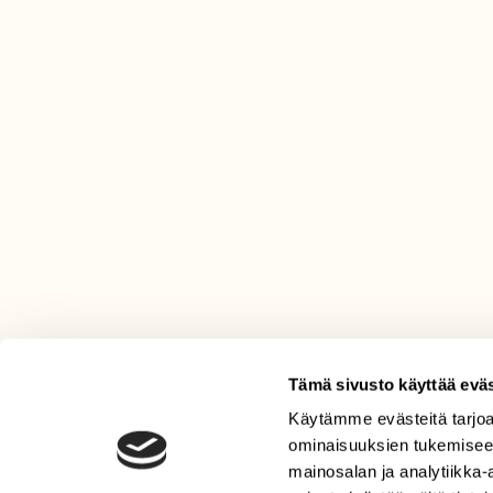
Tämä sivusto käyttää eväs
Käytämme evästeitä tarjoa
LEHTI
ominaisuuksien tukemisee
Uusin lehti
mainosalan ja analytiikka