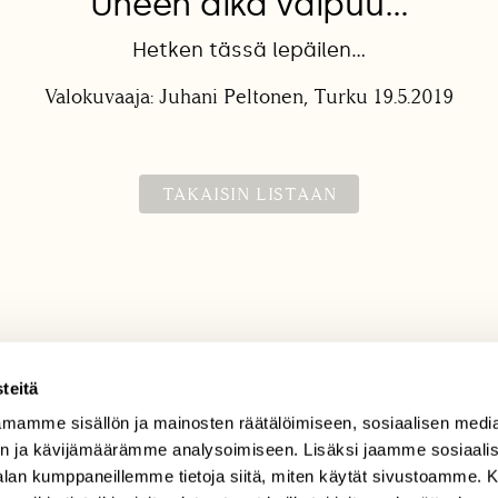
Uneen aika vaipuu…
Hetken tässä lepäilen…
Valokuvaaja: Juhani Peltonen, Turku 19.5.2019
TAKAISIN LISTAAN
teitä
mamme sisällön ja mainosten räätälöimiseen, sosiaalisen medi
TILAAJAPALVELU
n ja kävijämäärämme analysoimiseen. Lisäksi jaamme sosiaali
tilaajapalvelu@sll.fi
-alan kumppaneillemme tietoja siitä, miten käytät sivustoamme