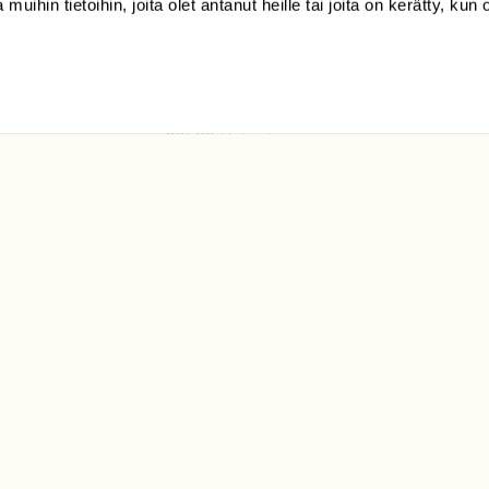
 muihin tietoihin, joita olet antanut heille tai joita on kerätty, kun 
(09) 228 08 210 (arkisin
klo 9-15)
Suomen
Luonto/tilaajapalvelu
Sörnäistenkatu 1
00580 Helsinki
ELU­
YHTEYSTIEDOT
ntaja on
Palautelomake
Yhteystiedot
palaute@suomenluonto.fi
Suomen Luonto
Sörnäistenkatu 1
00580 Helsinki
Mediatiedot
Tietosuojaseloste