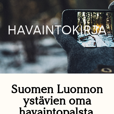
HAVAINTOKIRJA
Suomen Luonnon
ystävien oma
havaintopalsta.