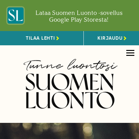
Lataa Suomen Luonto -sovellus
Google Play Storesta!
TILAA LEHTI
KIRJAUDU