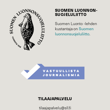
SUOMEN LUONNON­
SUOJELU­LIITTO
Suomen Luonto -lehden
Suomen
kustantaja on
luonnonsuojelu­liitto
.
TILAAJAPALVELU
tilaajapalvelu@sll.fi