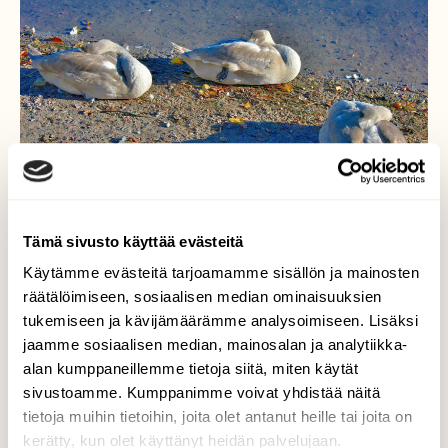
Tämä sivusto käyttää evästeitä
Käytämme evästeitä tarjoamamme sisällön ja mainosten
räätälöimiseen, sosiaalisen median ominaisuuksien
Unen aika
tukemiseen ja kävijämäärämme analysoimiseen. Lisäksi
jaamme sosiaalisen median, mainosalan ja analytiikka-
Päivän touhujen lomassa kyhmyjoutsenen
alan kumppaneillemme tietoja siitä, miten käytät
poikasilla on aikaa myös nukkumiseen.
sivustoamme. Kumppanimme voivat yhdistää näitä
Valokuvaaja: Reijo Juurinen, Töölönlahti Lokakuu
tietoja muihin tietoihin, joita olet antanut heille tai joita on
kerätty, kun olet käyttänyt heidän palvelujaan.