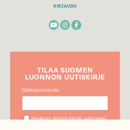
KIRJAUDU
TILAA
SUOMEN
LUONNON
UUTIS­KIRJE
Sähköpostiosoite
Hyväksyn tietojeni käytön uutiskirjeen
lähettämiseen