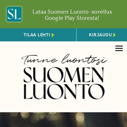
Lataa Suomen Luonto -sovellus
Google Play Storesta!
TILAA LEHTI
KIRJAUDU