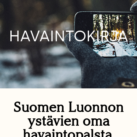
HAVAINTOKIRJA
Suomen Luonnon
ystävien oma
havaintopalsta.