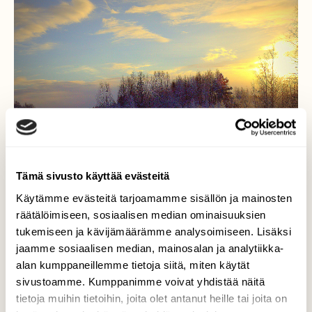
Tämä sivusto käyttää evästeitä
Käytämme evästeitä tarjoamamme sisällön ja mainosten
räätälöimiseen, sosiaalisen median ominaisuuksien
tukemiseen ja kävijämäärämme analysoimiseen. Lisäksi
Upea iltapäivä joella!
jaamme sosiaalisen median, mainosalan ja analytiikka-
alan kumppaneillemme tietoja siitä, miten käytät
Kun aurinko tuli vähäksi aikaa näkyviin,sai
sivustoamme. Kumppanimme voivat yhdistää näitä
joen ympäristö kauniin värimaailman!
tietoja muihin tietoihin, joita olet antanut heille tai joita on
Pakkasyön jälkeen!