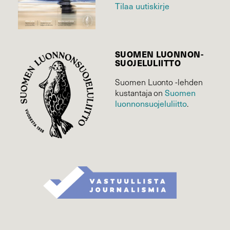
Tilaa uutiskirje
SUOMEN LUONNON­
SUOJELU­LIITTO
Suomen Luonto -lehden
Suomen
kustantaja on
luonnonsuojelu­liitto
.