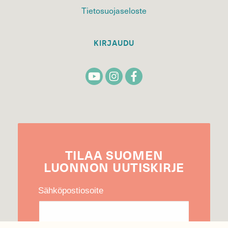
Tietosuojaseloste
KIRJAUDU
TILAA
SUOMEN
LUONNON
UUTIS­KIRJE
Sähköpostiosoite