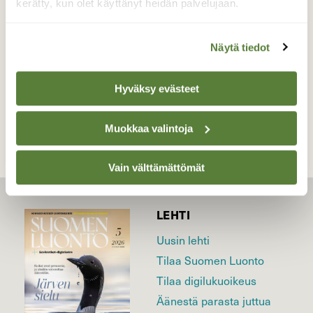
kerätty, kun olet käyttänyt heidän palvelujaan.
Valokuvaaja: Sirpa Jyske, virrat,Kurjenkylä 3.1-17
Näytä tiedot
TAKAISIN LISTAAN
Hyväksy evästeet
Muokkaa valintoja
Vain välttämättömät
LEHTI
Uusin lehti
Tilaa Suomen Luonto
Tilaa digilukuoikeus
Äänestä parasta juttua