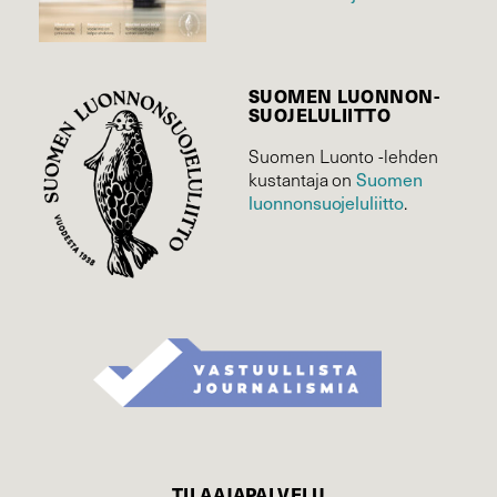
SUOMEN LUONNON­
SUOJELU­LIITTO
Suomen Luonto -lehden
kustantaja on
Suomen
luonnonsuojelu­liitto
.
TILAAJAPALVELU