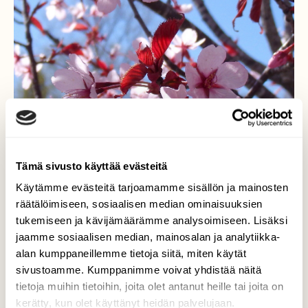
Tämä sivusto käyttää evästeitä
Käytämme evästeitä tarjoamamme sisällön ja mainosten
räätälöimiseen, sosiaalisen median ominaisuuksien
tukemiseen ja kävijämäärämme analysoimiseen. Lisäksi
jaamme sosiaalisen median, mainosalan ja analytiikka-
Upea kukinta
alan kumppaneillemme tietoja siitä, miten käytät
sivustoamme. Kumppanimme voivat yhdistää näitä
Kirsikkapuun kukinnan lumoava kauneus
tietoja muihin tietoihin, joita olet antanut heille tai joita on
luonnossa oli upea.
kerätty, kun olet käyttänyt heidän palvelujaan.