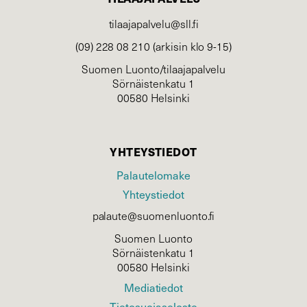
tilaajapalvelu@sll.fi
(09) 228 08 210 (arkisin klo 9-15)
Suomen Luonto/tilaajapalvelu
Sörnäistenkatu 1
00580 Helsinki
YHTEYSTIEDOT
Palautelomake
Yhteystiedot
palaute@suomenluonto.fi
Suomen Luonto
Sörnäistenkatu 1
00580 Helsinki
Mediatiedot
Tietosuojaseloste