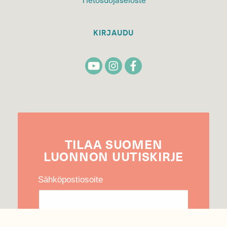
KIRJAUDU
TILAA
SUOMEN
LUONNON
UUTIS­KIRJE
Sähköpostiosoite