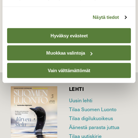
Valokuvaaja: Antti Kaskinen, Huittinen 6.5.2026
Näytä tiedot
TAKAISIN LISTAAN
Hyväksy evästeet
Muokkaa valintoja
Vain välttämättömät
LEHTI
Uusin lehti
Tilaa Suomen Luonto
Tilaa digilukuoikeus
Äänestä parasta juttua
Tilaa uutiskirje