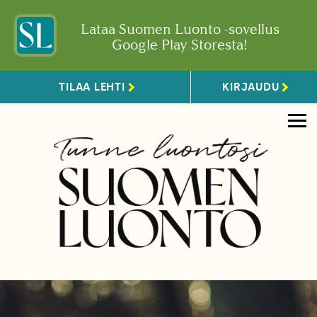
Lataa Suomen Luonto -sovellus
Google Play Storesta!
TILAA LEHTI
KIRJAUDU