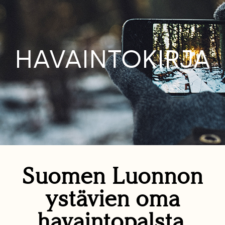
HAVAINTOKIRJA
Suomen Luonnon
ystävien oma
havaintopalsta.