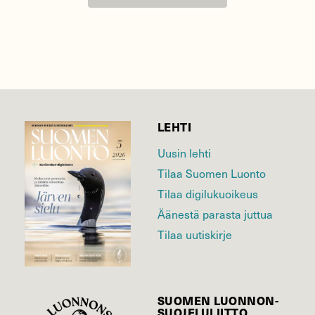
LEHTI
Uusin lehti
Tilaa Suomen Luonto
Tilaa digilukuoikeus
Äänestä parasta juttua
Tilaa uutiskirje
SUOMEN LUONNON­
SUOJELU­LIITTO