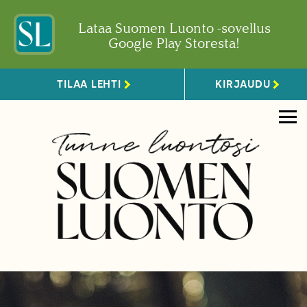
Lataa Suomen Luonto -sovellus
Google Play Storesta!
TILAA LEHTI
KIRJAUDU