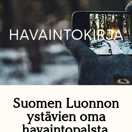
HAVAINTOKIRJA
Suomen Luonnon
ystävien oma
havaintopalsta.