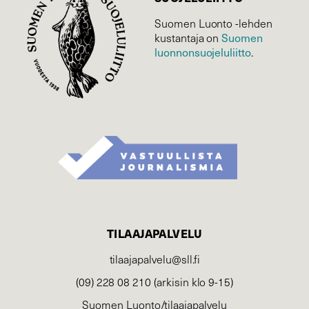
Suomen Luonto -lehden
Suomen
kustantaja on
luonnonsuojelu­liitto
.
TILAAJAPALVELU
tilaajapalvelu@sll.fi
(09) 228 08 210 (arkisin klo 9-15)
Suomen Luonto/tilaajapalvelu