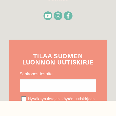
TILAA
SUOMEN
LUONNON
UUTIS­KIRJE
Sähköpostiosoite
Hyväksyn tietojeni käytön uutiskirjeen
lähettämiseen