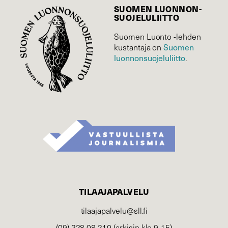
SUOMEN LUONNON­
SUOJELU­LIITTO
Suomen Luonto -lehden
kustantaja on
Suomen
luonnonsuojelu­liitto
.
TILAAJAPALVELU
tilaajapalvelu@sll.fi
(09) 228 08 210 (arkisin klo 9-15)