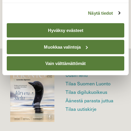
TAKAISIN LISTAAN
Näytä tiedot
Hyväksy evästeet
Muokkaa valintoja
LEHTI
Vain välttämättömät
Uusin lehti
Tilaa Suomen Luonto
Tilaa digilukuoikeus
Äänestä parasta juttua
Tilaa uutiskirje