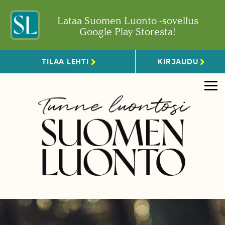
Lataa Suomen Luonto -sovellus
Google Play Storesta!
TILAA LEHTI
KIRJAUDU