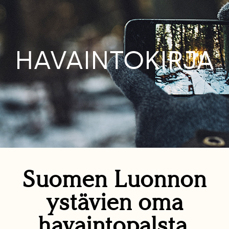
HAVAINTOKIRJA
Suomen Luonnon
ystävien oma
havaintopalsta.