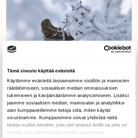
Tämä sivusto käyttää evästeitä
Käytämme evästeitä tarjoamamme sisällön ja mainosten
räätälöimiseen, sosiaalisen median ominaisuuksien
urpiainen
tukemiseen ja kävijämäärämme analysoimiseen. Lisäksi
jaamme sosiaalisen median, mainosalan ja analytiikka-
urpiainen nauttii talvesta ja urvuista
alan kumppaneillemme tietoja siitä, miten käytät
sivustoamme. Kumppanimme voivat yhdistää näitä
Valokuvaaja: sirpa Jyske, Virrat 7.1.24
tietoja muihin tietoihin, joita olet antanut heille tai joita on
kerätty, kun olet käyttänyt heidän palvelujaan.