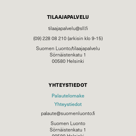
TILAAJAPALVELU
tilaajapalvelu@sll.fi
(09) 228 08 210 (arkisin klo 9-15)
Suomen Luonto/tilaajapalvelu
Sörnäistenkatu 1
00580 Helsinki
YHTEYSTIEDOT
Palautelomake
Yhteystiedot
palaute@suomenluonto.fi
Suomen Luonto
Sörnäistenkatu 1
00580 Helsinki