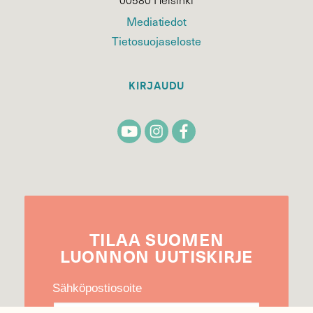
Mediatiedot
Tietosuojaseloste
KIRJAUDU
TILAA
SUOMEN
LUONNON
UUTIS­KIRJE
Sähköpostiosoite