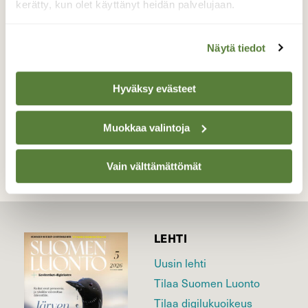
kerätty, kun olet käyttänyt heidän palvelujaan.
Hieno aurinkoinen päivä turussa 9.2.2017
Valokuvaaja: Kari Pirttilä, Turku patterinhaka
9.2.2017
Näytä tiedot
Hyväksy evästeet
TAKAISIN LISTAAN
Muokkaa valintoja
Vain välttämättömät
LEHTI
Uusin lehti
Tilaa Suomen Luonto
Tilaa digilukuoikeus