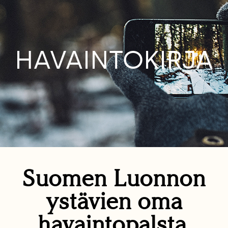
HAVAINTOKIRJA
Suomen Luonnon
ystävien oma
havaintopalsta.