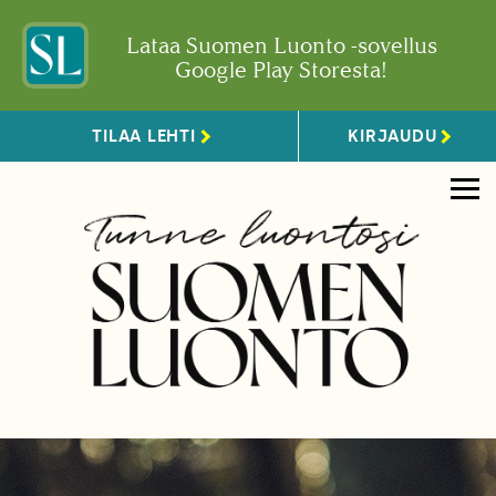
Lataa Suomen Luonto -sovellus
Google Play Storesta!
TILAA LEHTI
KIRJAUDU