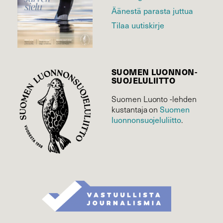
Äänestä parasta juttua
Tilaa uutiskirje
SUOMEN LUONNON­
SUOJELU­LIITTO
Suomen Luonto -lehden
Suomen
kustantaja on
luonnonsuojelu­liitto
.