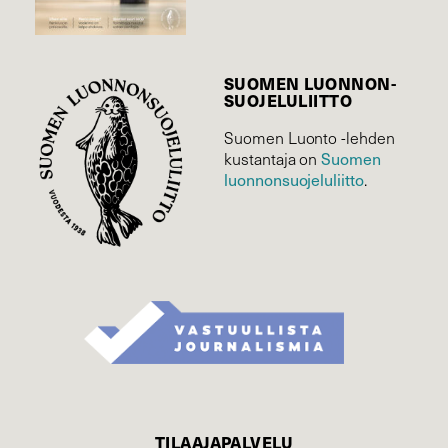
SUOMEN LUONNON­
SUOJELU­LIITTO
Suomen Luonto -lehden
kustantaja on
Suomen
luonnonsuojelu­liitto
.
TILAAJAPALVELU