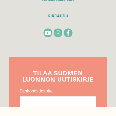
KIRJAUDU
TILAA
SUOMEN
LUONNON
UUTIS­KIRJE
Sähköpostiosoite
Hyväksyn tietojeni käytön uutiskirjeen