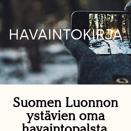
HAVAINTOKIRJA
Suomen Luonnon
ystävien oma
havaintopalsta.