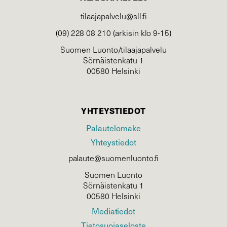
tilaajapalvelu@sll.fi
(09) 228 08 210 (arkisin klo 9-15)
Suomen Luonto/tilaajapalvelu
Sörnäistenkatu 1
00580 Helsinki
YHTEYSTIEDOT
Palautelomake
Yhteystiedot
palaute@suomenluonto.fi
Suomen Luonto
Sörnäistenkatu 1
00580 Helsinki
Mediatiedot
Tietosuojaseloste