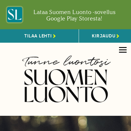
Lataa Suomen Luonto -sovellus
Google Play Storesta!
TILAA LEHTI
KIRJAUDU