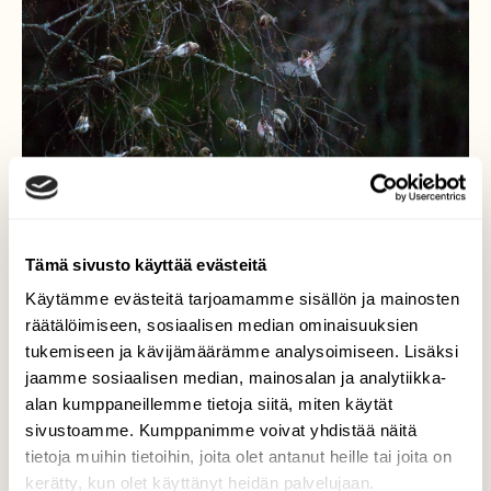
Tämä sivusto käyttää evästeitä
Käytämme evästeitä tarjoamamme sisällön ja mainosten
räätälöimiseen, sosiaalisen median ominaisuuksien
tukemiseen ja kävijämäärämme analysoimiseen. Lisäksi
Urpiaiset
jaamme sosiaalisen median, mainosalan ja analytiikka-
alan kumppaneillemme tietoja siitä, miten käytät
Pieni parvi urpiaisia kävi pihakoivussa
sivustoamme. Kumppanimme voivat yhdistää näitä
ruokailemasss.
tietoja muihin tietoihin, joita olet antanut heille tai joita on
kerätty, kun olet käyttänyt heidän palvelujaan.