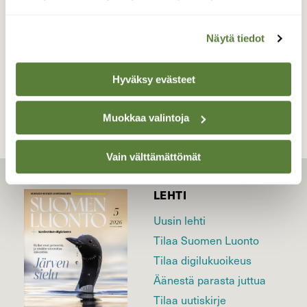
Valokuvaaja: Helena Minkkilä, Kuohu 28.10.2023
Näytä tiedot
TAKAISIN LISTAAN
Hyväksy evästeet
Muokkaa valintoja
Vain välttämättömät
LEHTI
Uusin lehti
Tilaa Suomen Luonto
Tilaa digilukuoikeus
Äänestä parasta juttua
Tilaa uutiskirje