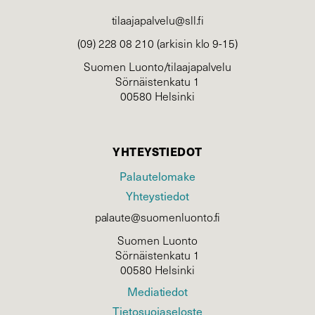
tilaajapalvelu@sll.fi
(09) 228 08 210 (arkisin klo 9-15)
Suomen Luonto/tilaajapalvelu
Sörnäistenkatu 1
00580 Helsinki
YHTEYSTIEDOT
Palautelomake
Yhteystiedot
palaute@suomenluonto.fi
Suomen Luonto
Sörnäistenkatu 1
00580 Helsinki
Mediatiedot
Tietosuojaseloste