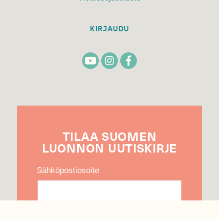
KIRJAUDU
TILAA
SUOMEN
LUONNON
UUTIS­KIRJE
Sähköpostiosoite
Hyväksyn tietojeni käytön uutiskirjeen