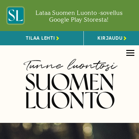
Lataa Suomen Luonto -sovellus
Google Play Storesta!
TILAA LEHTI
KIRJAUDU