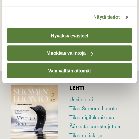
kansallispuisto Joulukuu
Näytä tiedot
TAKAISIN LISTAAN
Hyväksy evästeet
Muokkaa valintoja
Vain välttämättömät
LEHTI
Uusin lehti
Tilaa Suomen Luonto
Tilaa digilukuoikeus
Äänestä parasta juttua
Tilaa uutiskirje