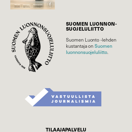
SUOMEN LUONNON­
SUOJELU­LIITTO
Suomen Luonto -lehden
Suomen
kustantaja on
luonnonsuojelu­liitto
.
TILAAJAPALVELU