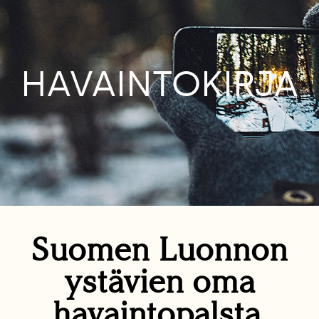
HAVAINTOKIRJA
Suomen Luonnon
ystävien oma
havaintopalsta.