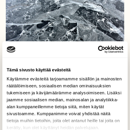
Tämä sivusto käyttää evästeitä
Käytämme evästeitä tarjoamamme sisällön ja mainosten
räätälöimiseen, sosiaalisen median ominaisuuksien
tukemiseen ja kävijämäärämme analysoimiseen. Lisäksi
Uskomattomia muotoja
jaamme sosiaalisen median, mainosalan ja analytiikka-
alan kumppaneillemme tietoja siitä, miten käytät
Pakkasella on hyvät taidot piirustukseen.
sivustoamme. Kumppanimme voivat yhdistää näitä
tietoja muihin tietoihin, joita olet antanut heille tai joita on
Valokuvaaja: Reijo Juurinen, Nuuksion
kerätty, kun olet käyttänyt heidän palvelujaan.