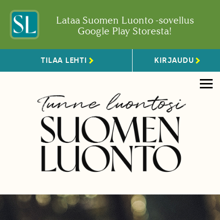
Lataa Suomen Luonto -sovellus
Google Play Storesta!
TILAA LEHTI
KIRJAUDU