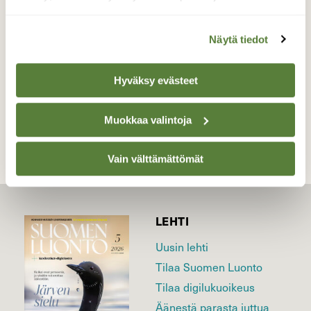
auringonnousua Littoistenjärvellä
Valokuvaaja: Juhani Peltonen, Kaarina 16.9.2024
Näytä tiedot
Hyväksy evästeet
TAKAISIN LISTAAN
Muokkaa valintoja
Vain välttämättömät
LEHTI
Uusin lehti
Tilaa Suomen Luonto
Tilaa digilukuoikeus
Äänestä parasta juttua