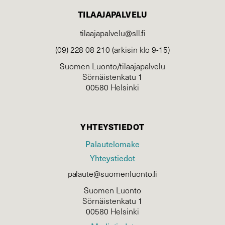
TILAAJAPALVELU
tilaajapalvelu@sll.fi
(09) 228 08 210 (arkisin klo 9-15)
Suomen Luonto/tilaajapalvelu
Sörnäistenkatu 1
00580 Helsinki
YHTEYSTIEDOT
Palautelomake
Yhteystiedot
palaute@suomenluonto.fi
Suomen Luonto
Sörnäistenkatu 1
00580 Helsinki