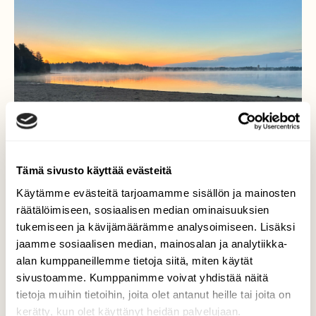
Tämä sivusto käyttää evästeitä
Käytämme evästeitä tarjoamamme sisällön ja mainosten
räätälöimiseen, sosiaalisen median ominaisuuksien
tukemiseen ja kävijämäärämme analysoimiseen. Lisäksi
jaamme sosiaalisen median, mainosalan ja analytiikka-
alan kumppaneillemme tietoja siitä, miten käytät
Usvaa ja värejä
sivustoamme. Kumppanimme voivat yhdistää näitä
tietoja muihin tietoihin, joita olet antanut heille tai joita on
Aamun kauniita värejä ja usvaa juuri ennen
kerätty, kun olet käyttänyt heidän palvelujaan.