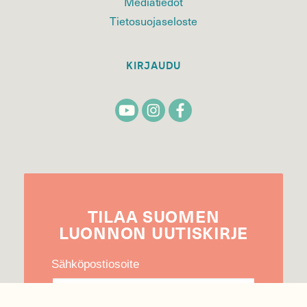
Mediatiedot
Tietosuojaseloste
KIRJAUDU
TILAA
SUOMEN
LUONNON
UUTIS­KIRJE
Sähköpostiosoite