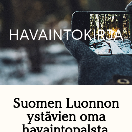
HAVAINTOKIRJA
Suomen Luonnon
ystävien oma
havaintopalsta.