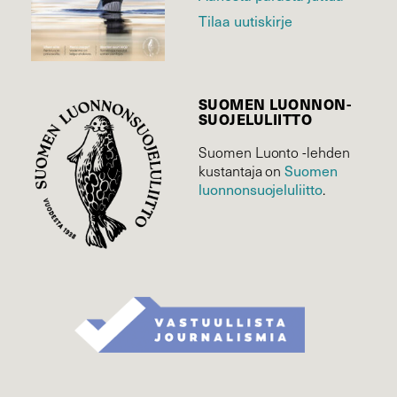
Tilaa uutiskirje
SUOMEN LUONNON­
SUOJELU­LIITTO
Suomen Luonto -lehden
kustantaja on
Suomen
luonnonsuojelu­liitto
.