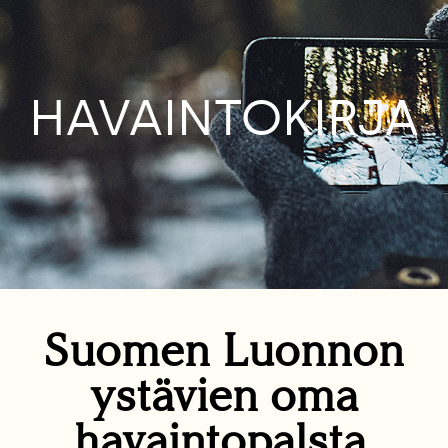
HAVAINTOKIRJA
Suomen Luonnon
ystävien oma
havaintopalsta.