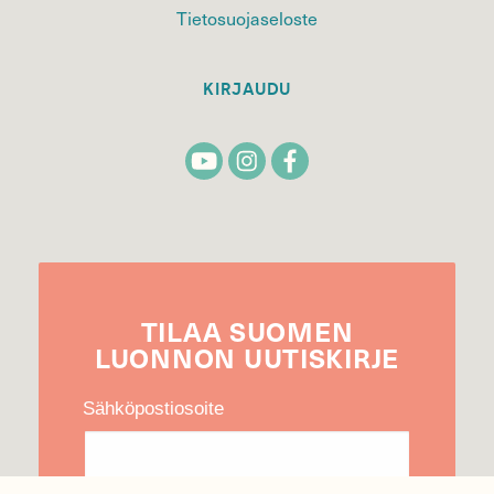
Tietosuojaseloste
KIRJAUDU
TILAA
SUOMEN
LUONNON
UUTIS­KIRJE
Sähköpostiosoite