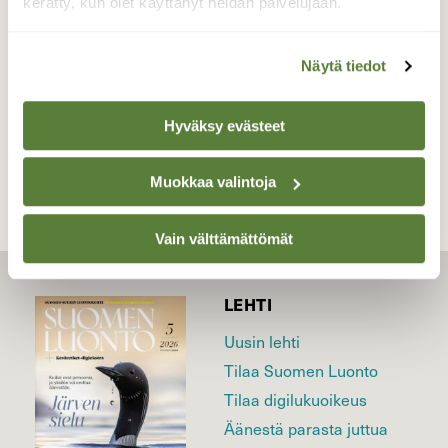
kerätty, kun olet käyttänyt heidän palvelujaan.
Valokuvaaja: Vesa Hiltunen, Nilsiä Lastukoski
24.9.2017
Näytä tiedot
TAKAISIN LISTAAN
Hyväksy evästeet
Muokkaa valintoja
Vain välttämättömät
LEHTI
Uusin lehti
Tilaa Suomen Luonto
Tilaa digilukuoikeus
Äänestä parasta juttua