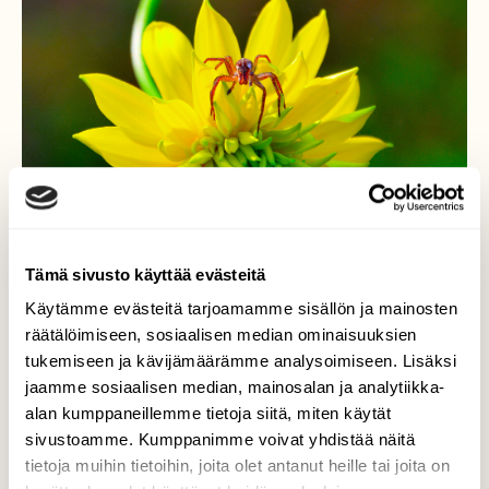
Tämä sivusto käyttää evästeitä
Käytämme evästeitä tarjoamamme sisällön ja mainosten
räätälöimiseen, sosiaalisen median ominaisuuksien
tukemiseen ja kävijämäärämme analysoimiseen. Lisäksi
Utelias hämähäkki...
jaamme sosiaalisen median, mainosalan ja analytiikka-
alan kumppaneillemme tietoja siitä, miten käytät
Kuva otettu vuonna 2017 syyskuun lopulla
sivustoamme. Kumppanimme voivat yhdistää näitä
mökin puutarhasta.
tietoja muihin tietoihin, joita olet antanut heille tai joita on