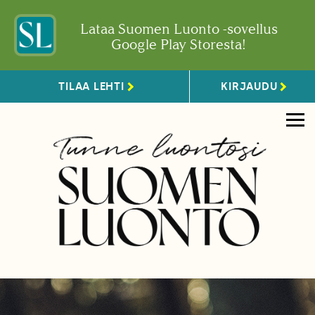
Lataa Suomen Luonto -sovellus
Google Play Storesta!
TILAA LEHTI
KIRJAUDU