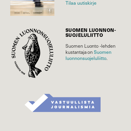
Tilaa uutiskirje
SUOMEN LUONNON­
SUOJELU­LIITTO
Suomen Luonto -lehden
Suomen
kustantaja on
luonnonsuojelu­liitto
.