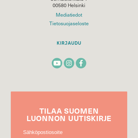
00580 Helsinki
Mediatiedot
Tietosuojaseloste
KIRJAUDU
TILAA
SUOMEN
LUONNON
UUTIS­KIRJE
Sähköpostiosoite