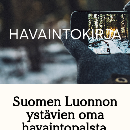
HAVAINTOKIRJA
Suomen Luonnon
ystävien oma
havaintopalsta.