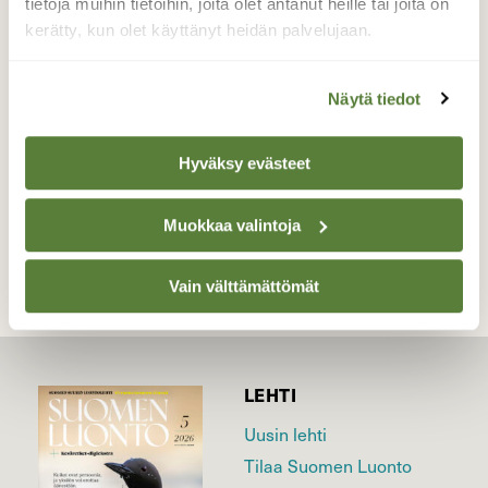
kävivät jo pitkään pyytämässä ruokaa
tietoja muihin tietoihin, joita olet antanut heille tai joita on
meidän terassilla,ja tästä se lähti
kerätty, kun olet käyttänyt heidän palvelujaan.
talviruokinta käyntiin:)
Valokuvaaja: Sirpa Jyske, Virrat 16.10-17
Näytä tiedot
Hyväksy evästeet
TAKAISIN LISTAAN
Muokkaa valintoja
Vain välttämättömät
LEHTI
Uusin lehti
Tilaa Suomen Luonto