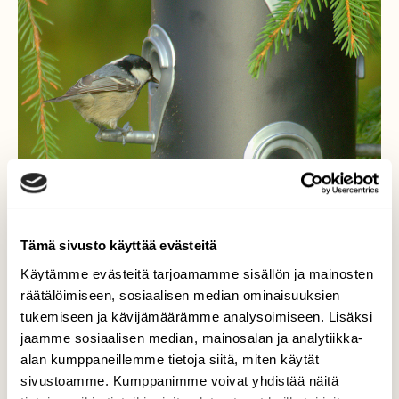
Tämä sivusto käyttää evästeitä
Käytämme evästeitä tarjoamamme sisällön ja mainosten
räätälöimiseen, sosiaalisen median ominaisuuksien
Utelias kuusitiainen
tukemiseen ja kävijämäärämme analysoimiseen. Lisäksi
jaamme sosiaalisen median, mainosalan ja analytiikka-
Alettuani ruokkimaan lintuja siihen tuli heti
alan kumppaneillemme tietoja siitä, miten käytät
kuusitiainen,ja niin piukkuinen olikin,Tiaiset
sivustoamme. Kumppanimme voivat yhdistää näitä