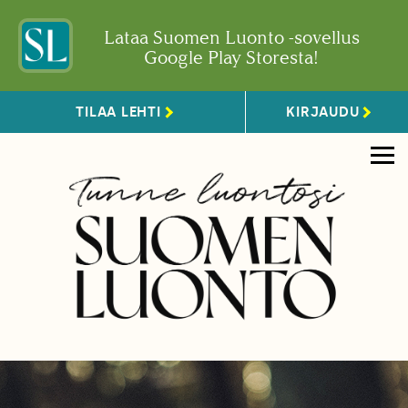
Lataa Suomen Luonto -sovellus
Google Play Storesta!
TILAA LEHTI
KIRJAUDU