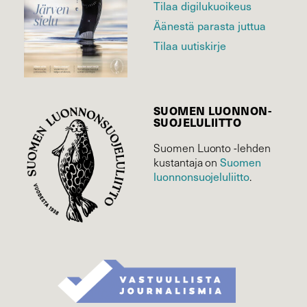
Tilaa digilukuoikeus
Äänestä parasta juttua
Tilaa uutiskirje
SUOMEN LUONNON­
SUOJELU­LIITTO
Suomen Luonto -lehden
Suomen
kustantaja on
luonnonsuojelu­liitto
.