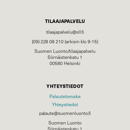
TILAAJAPALVELU
tilaajapalvelu@sll.fi
(09) 228 08 210 (arkisin klo 9-15)
Suomen Luonto/tilaajapalvelu
Sörnäistenkatu 1
00580 Helsinki
YHTEYSTIEDOT
Palautelomake
Yhteystiedot
palaute@suomenluonto.fi
Suomen Luonto
Sörnäistenkatu 1