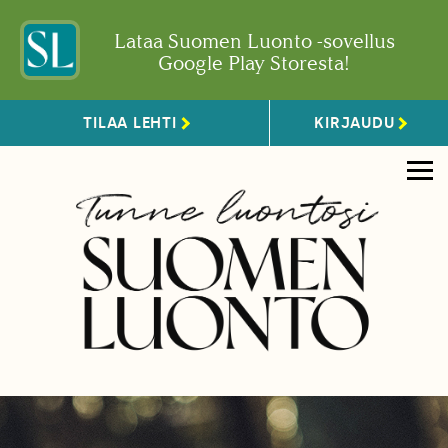
Lataa Suomen Luonto -sovellus
Google Play Storesta!
TILAA LEHTI
KIRJAUDU