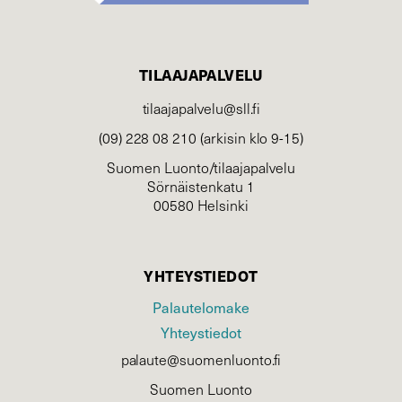
TILAAJAPALVELU
tilaajapalvelu@sll.fi
(09) 228 08 210 (arkisin klo 9-15)
Suomen Luonto/tilaajapalvelu
Sörnäistenkatu 1
00580 Helsinki
YHTEYSTIEDOT
Palautelomake
Yhteystiedot
palaute@suomenluonto.fi
Suomen Luonto