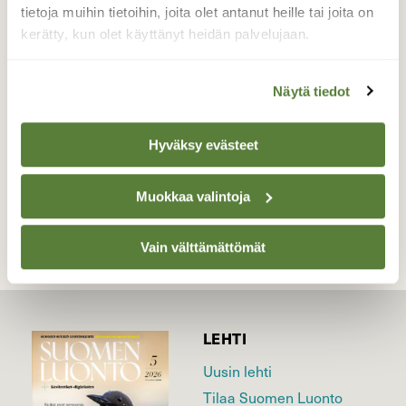
ottaa monta kuvaa, ennen kuin veikeä otus
tietoja muihin tietoihin, joita olet antanut heille tai joita on
katosi suojavärinsä ansiosta.
kerätty, kun olet käyttänyt heidän palvelujaan.
Valokuvaaja: Elisa Karhula, Lohtaja, Kokkola
16.12.2015
Näytä tiedot
Hyväksy evästeet
TAKAISIN LISTAAN
Muokkaa valintoja
Vain välttämättömät
LEHTI
Uusin lehti
Tilaa Suomen Luonto