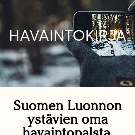
HAVAINTOKIRJA
Suomen Luonnon
ystävien oma
havaintopalsta.