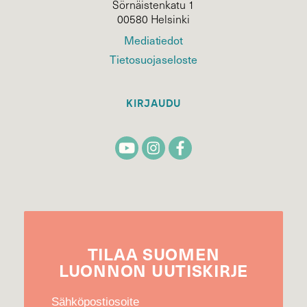
Sörnäistenkatu 1
00580 Helsinki
Mediatiedot
Tietosuojaseloste
KIRJAUDU
TILAA
SUOMEN
LUONNON
UUTIS­KIRJE
Sähköpostiosoite