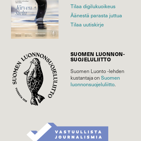
Tilaa digilukuoikeus
Äänestä parasta juttua
Tilaa uutiskirje
SUOMEN LUONNON­
SUOJELU­LIITTO
Suomen Luonto -lehden
Suomen
kustantaja on
luonnonsuojelu­liitto
.