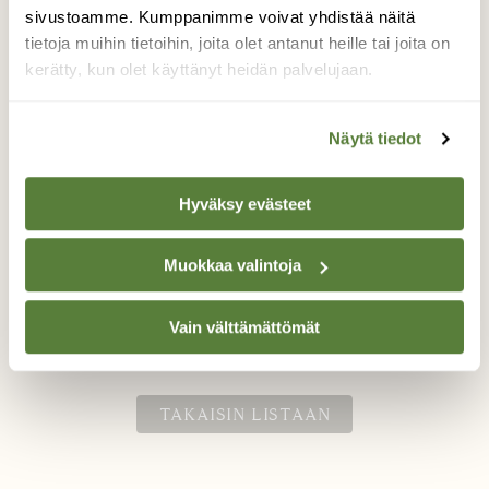
sivustoamme. Kumppanimme voivat yhdistää näitä
Utelias saukonpentu
tietoja muihin tietoihin, joita olet antanut heille tai joita on
kerätty, kun olet käyttänyt heidän palvelujaan.
Simojoella
olin linturetkellä simojoen varrella,kun
Näytä tiedot
vastaan tuli kaksi saukonpentua. Sisarukset
leikkivät keskenään minusta välittämättä ja
tulivat lopulta katsomaan kuvaajaa
Hyväksy evästeet
muutaman metrin päähän. Ainutlaatuinen
hetki,joka varmasti pysyy muistoissa kauan!
Muokkaa valintoja
Valokuvaaja: Kari-Pekka Hiltunen, Ranua, simojoki
23.3.2029
Vain välttämättömät
TAKAISIN LISTAAN