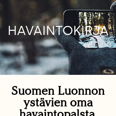
HAVAINTOKIRJA
Suomen Luonnon
ystävien oma
havaintopalsta.