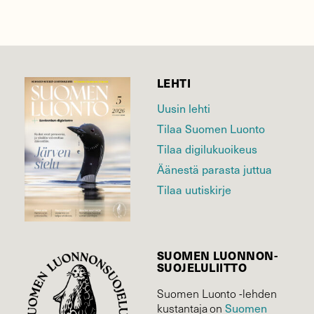
LEHTI
Uusin lehti
Tilaa Suomen Luonto
Tilaa digilukuoikeus
Äänestä parasta juttua
Tilaa uutiskirje
SUOMEN LUONNON­
SUOJELU­LIITTO
Suomen Luonto -lehden
Suomen
kustantaja on