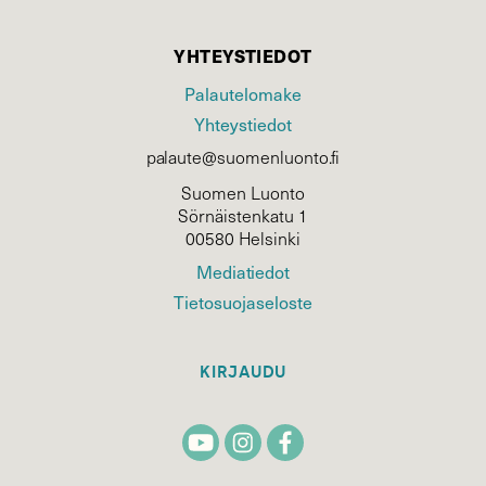
YHTEYSTIEDOT
Palautelomake
Yhteystiedot
palaute@suomenluonto.fi
Suomen Luonto
Sörnäistenkatu 1
00580 Helsinki
Mediatiedot
Tietosuojaseloste
KIRJAUDU