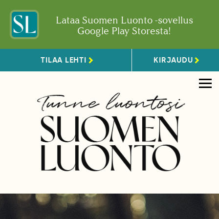
Lataa Suomen Luonto -sovellus
Google Play Storesta!
TILAA LEHTI
KIRJAUDU