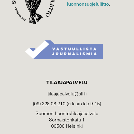
luonnonsuojelu­liitto
.
TILAAJAPALVELU
tilaajapalvelu@sll.fi
(09) 228 08 210 (arkisin klo 9-15)
Suomen Luonto/tilaajapalvelu
Sörnäistenkatu 1
00580 Helsinki