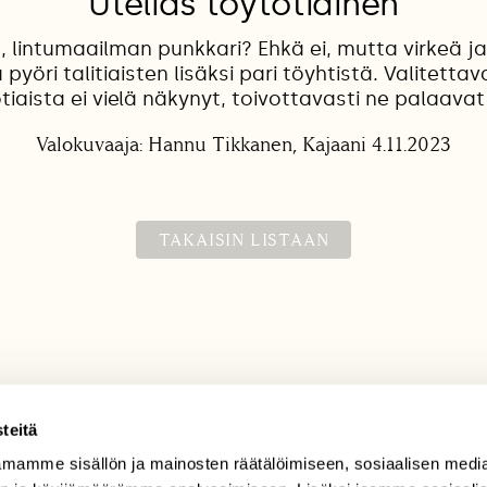
Utelias töytötiainen
, lintumaailman punkkari? Ehkä ei, mutta virkeä ja
 pyöri talitiaisten lisäksi pari töyhtistä. Valitetta
iaista ei vielä näkynyt, toivottavasti ne palaavat
Valokuvaaja: Hannu Tikkanen, Kajaani 4.11.2023
TAKAISIN LISTAAN
teitä
mamme sisällön ja mainosten räätälöimiseen, sosiaalisen medi
TILAAJAPALVELU