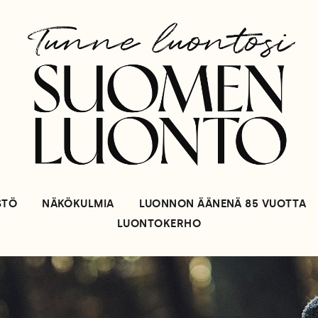
STÖ
NÄKÖKULMIA
LUONNON ÄÄNENÄ 85 VUOTTA
LUONTOKERHO