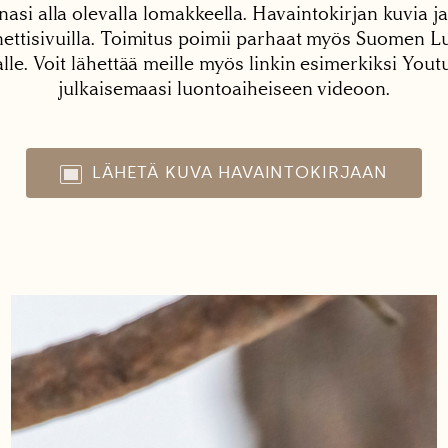
nasi alla olevalla lomakkeella. Havaintokirjan kuvia ja
tisivuilla. Toimitus poimii parhaat myös Suomen Lu
alle. Voit lähettää meille myös linkin esimerkiksi You
julkaisemaasi luontoaiheiseen videoon.
LÄHETÄ KUVA HAVAINTOKIRJAAN