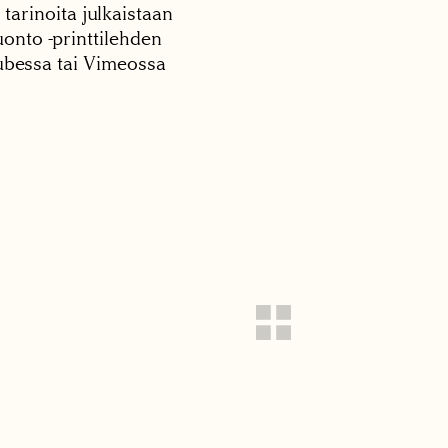
 tarinoita julkaistaan
onto -printtilehden
tubessa tai Vimeossa