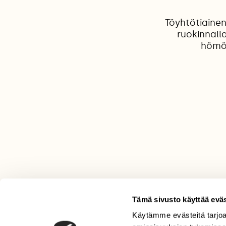
Töyhtötiainen
ruokinnalla
hömöt
Tämä sivusto käyttää eväs
Käytämme evästeitä tarjoa
LEHTI