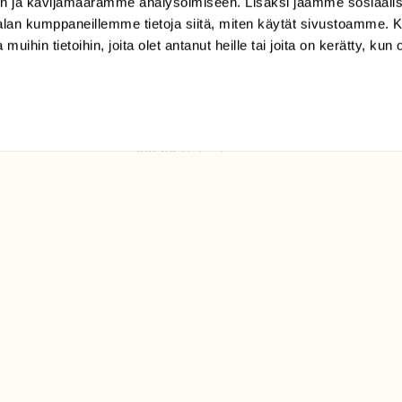
n ja kävijämäärämme analysoimiseen. Lisäksi jaamme sosiaali
tilaajapalvelu@sll.fi
-alan kumppaneillemme tietoja siitä, miten käytät sivustoamme
 muihin tietoihin, joita olet antanut heille tai joita on kerätty, kun 
(09) 228 08 210 (arkisin
klo 9-15)
Suomen
Luonto/tilaajapalvelu
Sörnäistenkatu 1
00580 Helsinki
ELU­
YHTEYSTIEDOT
ntaja on
Palautelomake
Yhteystiedot
palaute@suomenluonto.fi
Suomen Luonto
Sörnäistenkatu 1
00580 Helsinki
Mediatiedot