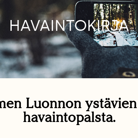
HAVAINTOKIRJA
en Luonnon ystävie
havaintopalsta.