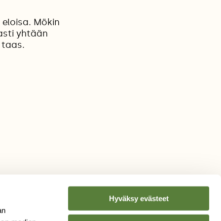
 eloisa. Mökin
vasti yhtään
 taas.
Hyväksy evästeet
an