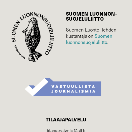
SUOMEN LUONNON­
SUOJELU­LIITTO
Suomen Luonto -lehden
kustantaja on
Suomen
luonnonsuojelu­liitto
.
TILAAJAPALVELU
tilaajapalvelu@sll.fi