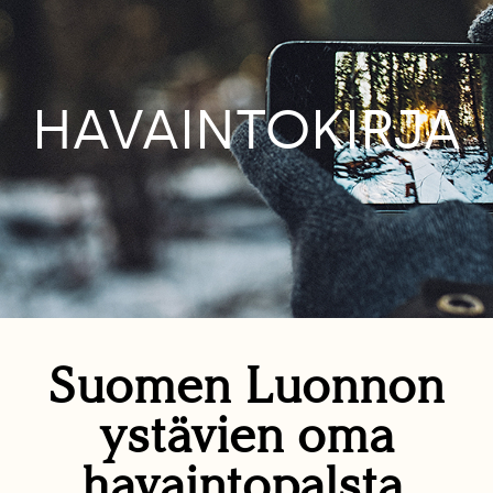
HAVAINTOKIRJA
Suomen Luonnon
ystävien oma
havaintopalsta.