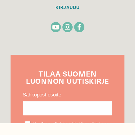
KIRJAUDU
TILAA
SUOMEN
LUONNON
UUTIS­KIRJE
Sähköpostiosoite
Hyväksyn tietojeni käytön uutiskirjeen
lähettämiseen