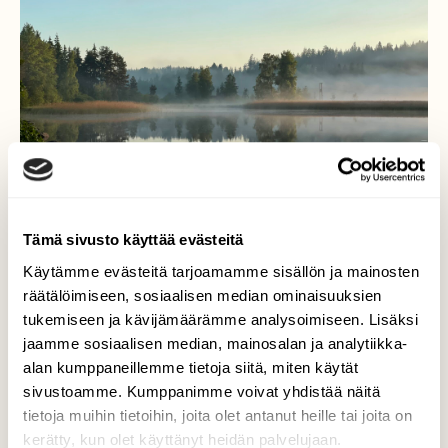
Tämä sivusto käyttää evästeitä
Käytämme evästeitä tarjoamamme sisällön ja mainosten
räätälöimiseen, sosiaalisen median ominaisuuksien
Utuinen aamu
tukemiseen ja kävijämäärämme analysoimiseen. Lisäksi
jaamme sosiaalisen median, mainosalan ja analytiikka-
Varhaisaamun näkymää.
alan kumppaneillemme tietoja siitä, miten käytät
sivustoamme. Kumppanimme voivat yhdistää näitä
Valokuvaaja: Liisa Niiva-Korpela, Taipalsaari
tietoja muihin tietoihin, joita olet antanut heille tai joita on
3.6.2026
kerätty, kun olet käyttänyt heidän palvelujaan.