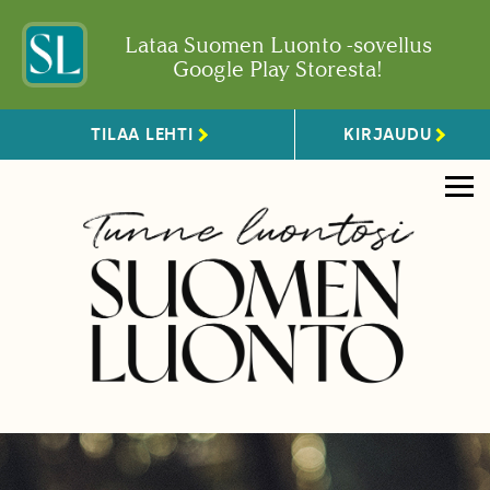
Lataa Suomen Luonto -sovellus
Google Play Storesta!
TILAA LEHTI
KIRJAUDU