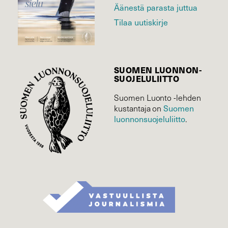
Äänestä parasta juttua
Tilaa uutiskirje
SUOMEN LUONNON­
SUOJELU­LIITTO
Suomen Luonto -lehden
Suomen
kustantaja on
luonnonsuojelu­liitto
.