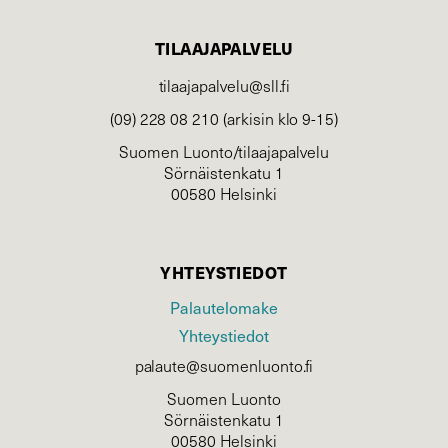
TILAAJAPALVELU
tilaajapalvelu@sll.fi
(09) 228 08 210 (arkisin klo 9-15)
Suomen Luonto/tilaajapalvelu
Sörnäistenkatu 1
00580 Helsinki
YHTEYSTIEDOT
Palautelomake
Yhteystiedot
palaute@suomenluonto.fi
Suomen Luonto
Sörnäistenkatu 1
00580 Helsinki