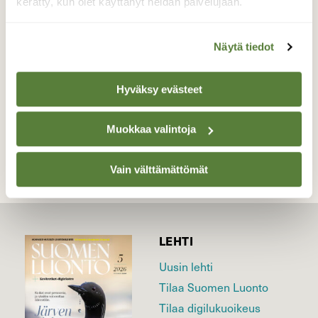
aikaa,päivälläkin .
kerätty, kun olet käyttänyt heidän palvelujaan.
Valokuvaaja: Hannu Rissanen, Hyrynsalmi
18.11.2017
Näytä tiedot
Hyväksy evästeet
TAKAISIN LISTAAN
Muokkaa valintoja
Vain välttämättömät
LEHTI
Uusin lehti
Tilaa Suomen Luonto
Tilaa digilukuoikeus