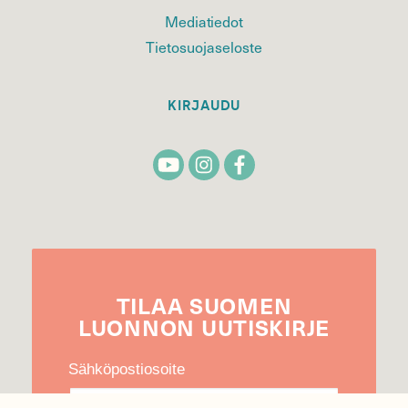
Mediatiedot
Tietosuojaseloste
KIRJAUDU
TILAA
SUOMEN
LUONNON
UUTIS­KIRJE
Sähköpostiosoite