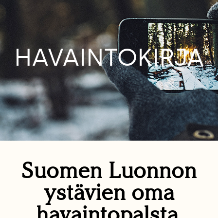
HAVAINTOKIRJA
Suomen Luonnon
ystävien oma
havaintopalsta.