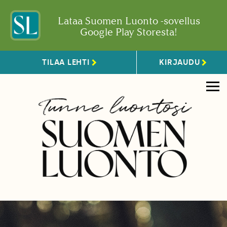
Lataa Suomen Luonto -sovellus
Google Play Storesta!
TILAA LEHTI
KIRJAUDU