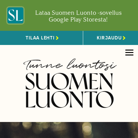
Lataa Suomen Luonto -sovellus
Google Play Storesta!
TILAA LEHTI
KIRJAUDU