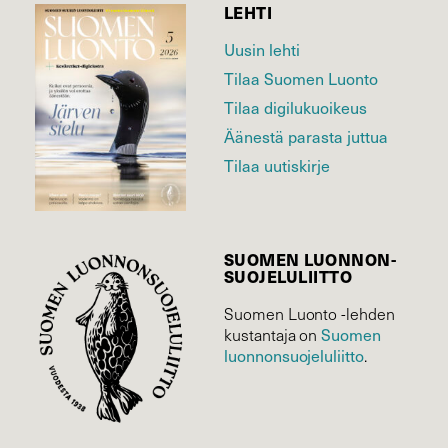
LEHTI
Uusin lehti
Tilaa Suomen Luonto
Tilaa digilukuoikeus
Äänestä parasta juttua
Tilaa uutiskirje
SUOMEN LUONNON­
SUOJELU­LIITTO
Suomen Luonto -lehden
Suomen
kustantaja on
luonnonsuojelu­liitto
.