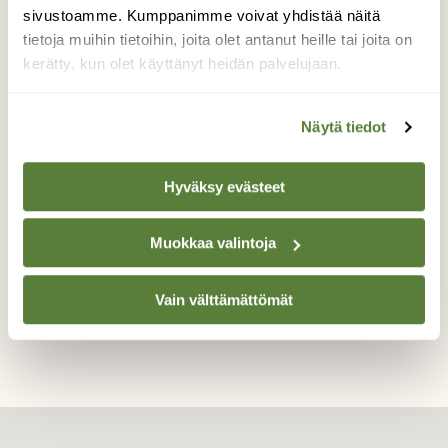
4.1. Sanginjoella pakkanen paukkuu -29
sivustoamme. Kumppanimme voivat yhdistää näitä
asteessa. Joki on jääkannen peittämä myös
tietoja muihin tietoihin, joita olet antanut heille tai joita on
koskipaikoissaan. Aurinko värjää
kerätty, kun olet käyttänyt heidän palvelujaan.
taivaanrannan ja korkeimmillaankin
näyttäytyy juuri ja juuri puiden lomasta.
Luminen metsä on hyvin hiljainen.
Näytä tiedot
Valokuvaaja: Tuukka Pahtamaa, Sanginjoki, Oulu
4.1.2024
Hyväksy evästeet
Muokkaa valintoja
TAKAISIN LISTAAN
Vain välttämättömät