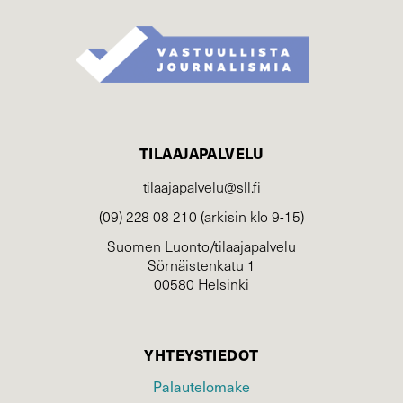
TILAAJAPALVELU
tilaajapalvelu@sll.fi
(09) 228 08 210 (arkisin klo 9-15)
Suomen Luonto/tilaajapalvelu
Sörnäistenkatu 1
00580 Helsinki
YHTEYSTIEDOT
Palautelomake