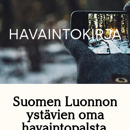
HAVAINTOKIRJA
Suomen Luonnon
ystävien oma
havaintopalsta.