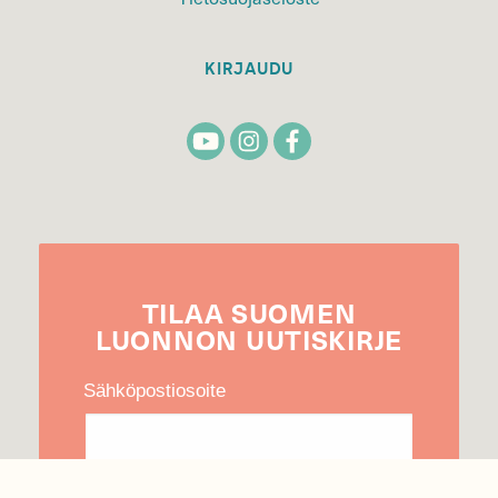
KIRJAUDU
TILAA
SUOMEN
LUONNON
UUTIS­KIRJE
Sähköpostiosoite
Hyväksyn tietojeni käytön uutiskirjeen