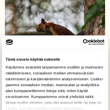
Tämä sivusto käyttää evästeitä
Käytämme evästeitä tarjoamamme sisällön ja mainosten
räätälöimiseen, sosiaalisen median ominaisuuksien
tukemiseen ja kävijämäärämme analysoimiseen. Lisäksi
Uupunut
jaamme sosiaalisen median, mainosalan ja analytiikka-
alan kumppaneillemme tietoja siitä, miten käytät
Ottaa se Helle ja lastenhoito oravaäidinkin
sivustoamme. Kumppanimme voivat yhdistää näitä
voimille
tietoja muihin tietoihin, joita olet antanut heille tai joita on
kerätty, kun olet käyttänyt heidän palvelujaan.