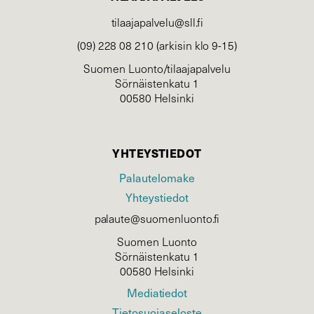
tilaajapalvelu@sll.fi
(09) 228 08 210 (arkisin klo 9-15)
Suomen Luonto/tilaajapalvelu
Sörnäistenkatu 1
00580 Helsinki
YHTEYSTIEDOT
Palautelomake
Yhteystiedot
palaute@suomenluonto.fi
Suomen Luonto
Sörnäistenkatu 1
00580 Helsinki
Mediatiedot
Tietosuojaseloste