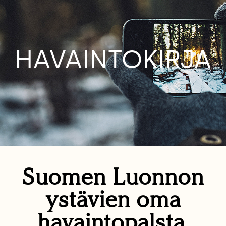
HAVAINTOKIRJA
Suomen Luonnon
ystävien oma
havaintopalsta.