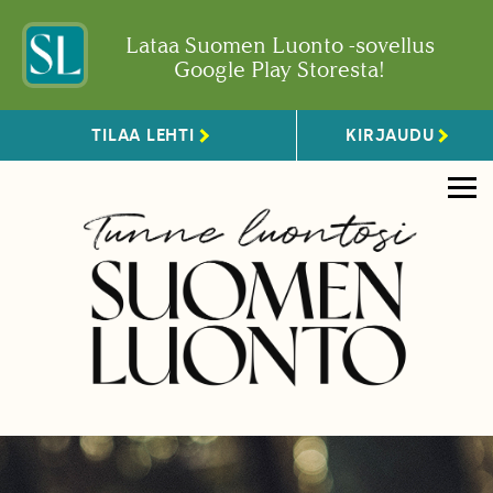
Lataa Suomen Luonto -sovellus
Google Play Storesta!
TILAA LEHTI
KIRJAUDU