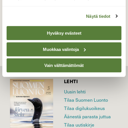
Valokuvaaja: Susanna Hannula, Piikkiö 3.8.25
Näytä tiedot
TAKAISIN LISTAAN
Hyväksy evästeet
Muokkaa valintoja
Vain välttämättömät
LEHTI
Uusin lehti
Tilaa Suomen Luonto
Tilaa digilukuoikeus
Äänestä parasta juttua
Tilaa uutiskirje