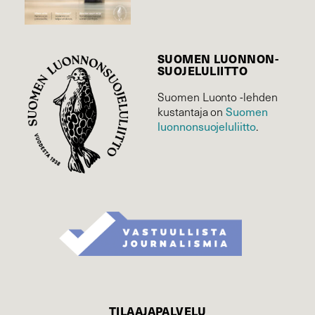
SUOMEN LUONNON­
SUOJELU­LIITTO
Suomen Luonto -lehden
Suomen
kustantaja on
luonnonsuojelu­liitto
.
TILAAJAPALVELU