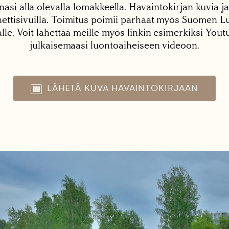
nasi alla olevalla lomakkeella. Havaintokirjan kuvia ja
tisivuilla. Toimitus poimii parhaat myös Suomen Lu
alle. Voit lähettää meille myös linkin esimerkiksi You
julkaisemaasi luontoaiheiseen videoon.
LÄHETÄ KUVA HAVAINTOKIRJAAN