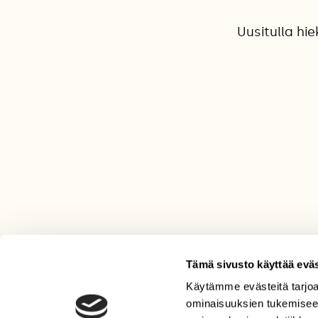
Uusitulla hi
Tämä sivusto käyttää eväs
Käytämme evästeitä tarjoa
LEHTI
ominaisuuksien tukemisee
Uusin lehti