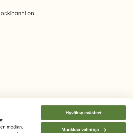
poskihanhi on
Hyväksy evästeet
an
sen median,
Muokkaa valintoja