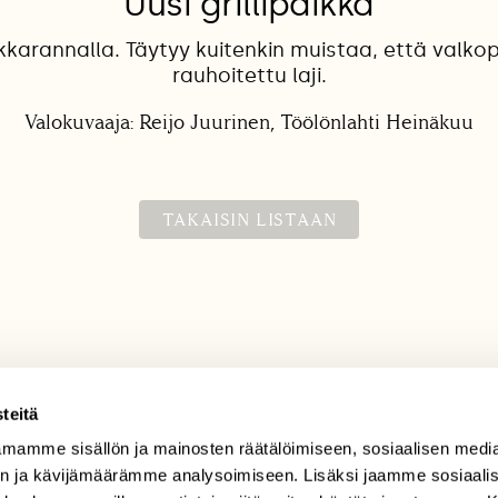
Uusi grillipaikka
ekkarannalla. Täytyy kuitenkin muistaa, että valko
rauhoitettu laji.
Valokuvaaja: Reijo Juurinen, Töölönlahti Heinäkuu
TAKAISIN LISTAAN
teitä
mamme sisällön ja mainosten räätälöimiseen, sosiaalisen medi
TILAAJAPALVELU
n ja kävijämäärämme analysoimiseen. Lisäksi jaamme sosiaali
tilaajapalvelu@sll.fi