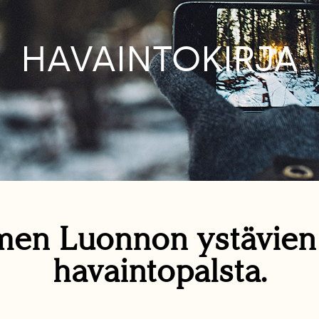
HAVAINTOKIRJA
en Luonnon ystävie
havaintopalsta.