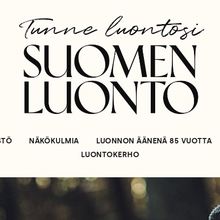
STÖ
NÄKÖKULMIA
LUONNON ÄÄNENÄ 85 VUOTTA
LUONTOKERHO