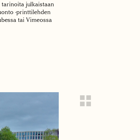
 tarinoita julkaistaan
onto -printtilehden
tubessa tai Vimeossa