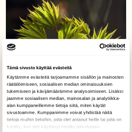
Tämä sivusto käyttää evästeitä
Käytämme evästeitä tarjoamamme sisällön ja mainosten
räätälöimiseen, sosiaalisen median ominaisuuksien
tukemiseen ja kävijämäärämme analysoimiseen. Lisäksi
jaamme sosiaalisen median, mainosalan ja analytiikka-
alan kumppaneillemme tietoja siitä, miten käytät
Uusi lehti kevääseen
sivustoamme. Kumppanimme voivat yhdistää näitä
tietoja muihin tietoihin, joita olet antanut heille tai joita on
Vaahteran uudet lehdet.
kerätty, kun olet käyttänyt heidän palvelujaan.