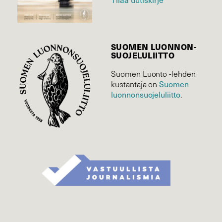
SUOMEN LUONNON­
SUOJELU­LIITTO
Suomen Luonto -lehden
Suomen
kustantaja on
luonnonsuojelu­liitto
.