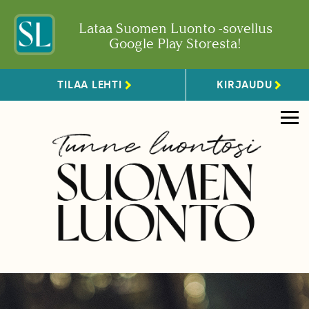
Lataa Suomen Luonto -sovellus
Google Play Storesta!
TILAA LEHTI
KIRJAUDU