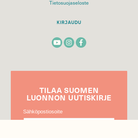
Tietosuojaseloste
KIRJAUDU
TILAA
SUOMEN
LUONNON
UUTIS­KIRJE
Sähköpostiosoite