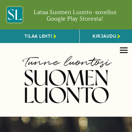
Lataa Suomen Luonto -sovellus
Google Play Storesta!
TILAA LEHTI
KIRJAUDU