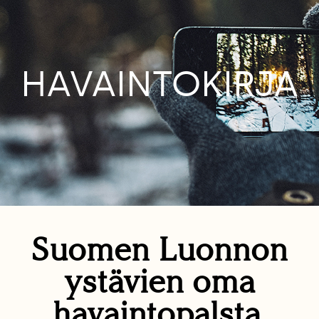
HAVAINTOKIRJA
Suomen Luonnon
ystävien oma
havaintopalsta.