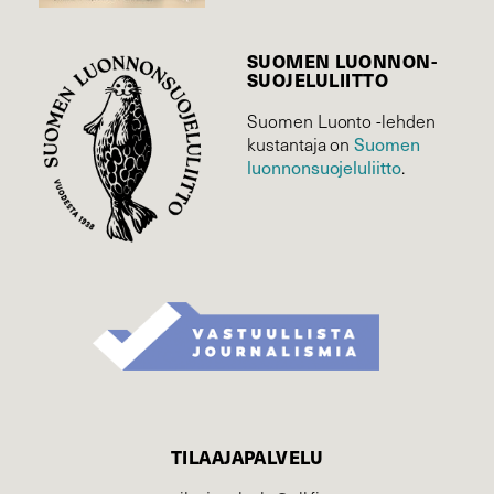
SUOMEN LUONNON­
SUOJELU­LIITTO
Suomen Luonto -lehden
Suomen
kustantaja on
luonnonsuojelu­liitto
.
TILAAJAPALVELU