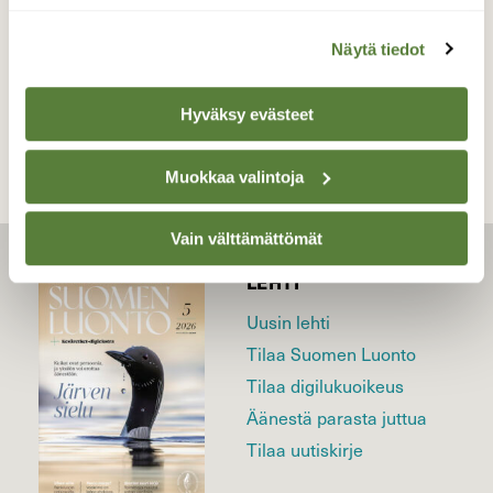
Näytä tiedot
TAKAISIN LISTAAN
Hyväksy evästeet
Muokkaa valintoja
Vain välttämättömät
LEHTI
Uusin lehti
Tilaa Suomen Luonto
Tilaa digilukuoikeus
Äänestä parasta juttua
Tilaa uutiskirje