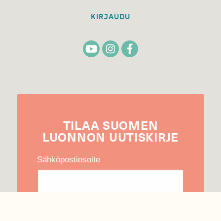
KIRJAUDU
TILAA
SUOMEN
LUONNON
UUTIS­KIRJE
Sähköpostiosoite
Hyväksyn tietojeni käytön uutiskirjeen
lähettämiseen