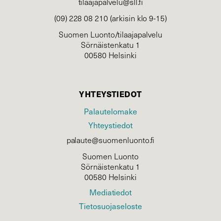
tilaajapalvelu@sll.fi
(09) 228 08 210 (arkisin klo 9-15)
Suomen Luonto/tilaajapalvelu
Sörnäistenkatu 1
00580 Helsinki
YHTEYSTIEDOT
Palautelomake
Yhteystiedot
palaute@suomenluonto.fi
Suomen Luonto
Sörnäistenkatu 1
00580 Helsinki
Mediatiedot
Tietosuojaseloste