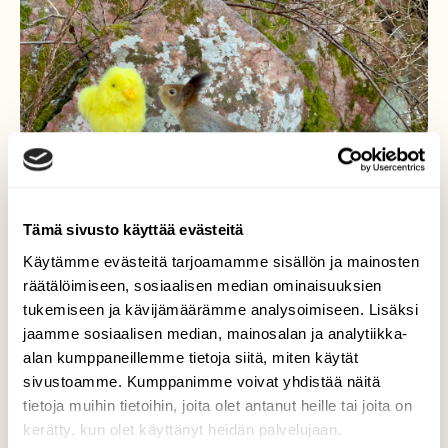
Tämä sivusto käyttää evästeitä
Käytämme evästeitä tarjoamamme sisällön ja mainosten
räätälöimiseen, sosiaalisen median ominaisuuksien
tukemiseen ja kävijämäärämme analysoimiseen. Lisäksi
jaamme sosiaalisen median, mainosalan ja analytiikka-
Uusi tuttavuus…!
alan kumppaneillemme tietoja siitä, miten käytät
sivustoamme. Kumppanimme voivat yhdistää näitä
Kurre tutustuu tipuun…! Turku 7.4
tietoja muihin tietoihin, joita olet antanut heille tai joita on
Valokuvaaja: Juhani Peltonen, Turku 7.4.2023
kerätty, kun olet käyttänyt heidän palvelujaan.