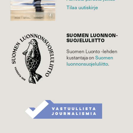
Tilaa uutiskirje
SUOMEN LUONNON­
SUOJELU­LIITTO
Suomen Luonto -lehden
Suomen
kustantaja on
luonnonsuojelu­liitto
.