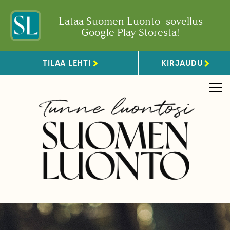
Lataa Suomen Luonto -sovellus
Google Play Storesta!
TILAA LEHTI
KIRJAUDU