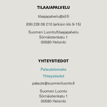
TILAAJAPALVELU
tilaajapalvelu@sll.fi
(09) 228 08 210 (arkisin klo 9-15)
Suomen Luonto/tilaajapalvelu
Sörnäistenkatu 1
00580 Helsinki
YHTEYSTIEDOT
Palautelomake
Yhteystiedot
palaute@suomenluonto.fi
Suomen Luonto
Sörnäistenkatu 1
00580 Helsinki