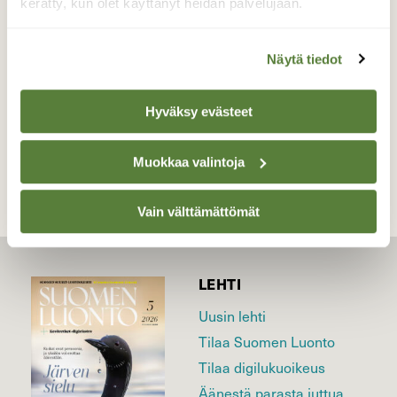
kerätty, kun olet käyttänyt heidän palvelujaan.
Valokuvaaja: Liisa Niiva-Korpela, Lappeenranta
30.5.2023
Näytä tiedot
Hyväksy evästeet
TAKAISIN LISTAAN
Muokkaa valintoja
Vain välttämättömät
LEHTI
Uusin lehti
Tilaa Suomen Luonto
Tilaa digilukuoikeus
Äänestä parasta juttua