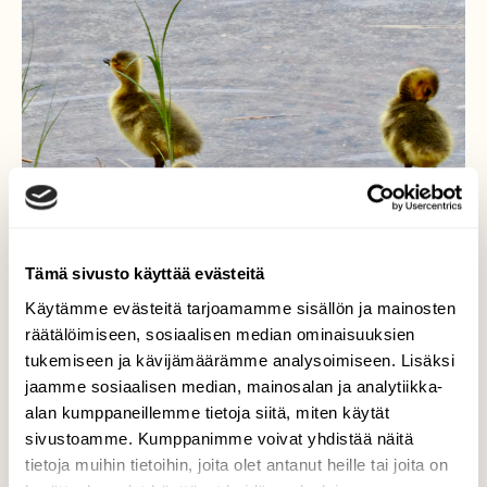
Tämä sivusto käyttää evästeitä
Käytämme evästeitä tarjoamamme sisällön ja mainosten
räätälöimiseen, sosiaalisen median ominaisuuksien
tukemiseen ja kävijämäärämme analysoimiseen. Lisäksi
jaamme sosiaalisen median, mainosalan ja analytiikka-
Uutta elämää
alan kumppaneillemme tietoja siitä, miten käytät
sivustoamme. Kumppanimme voivat yhdistää näitä
Kanadanhanhien poikaset tutustuvat
tietoja muihin tietoihin, joita olet antanut heille tai joita on
maailmaan Saimaan rannalla.