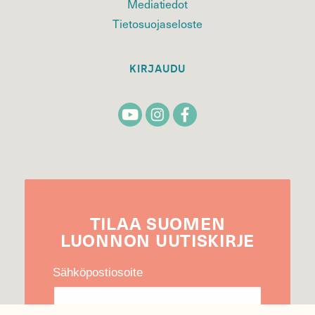
Mediatiedot
Tietosuojaseloste
KIRJAUDU
TILAA
SUOMEN
LUONNON
UUTIS­KIRJE
Sähköpostiosoite