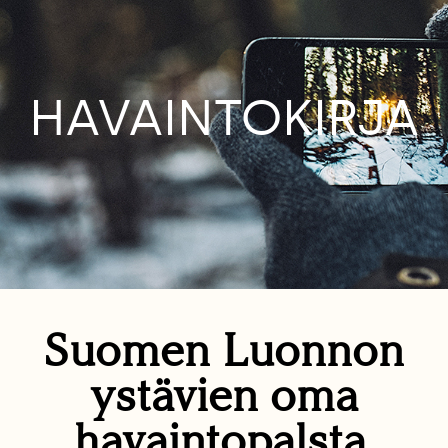
HAVAINTOKIRJA
Suomen Luonnon
ystävien oma
havaintopalsta.