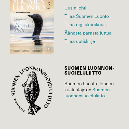
Uusin lehti
Tilaa Suomen Luonto
Tilaa digilukuoikeus
Äänestä parasta juttua
Tilaa uutiskirje
SUOMEN LUONNON­
SUOJELU­LIITTO
Suomen Luonto -lehden
Suomen
kustantaja on
luonnonsuojelu­liitto
.