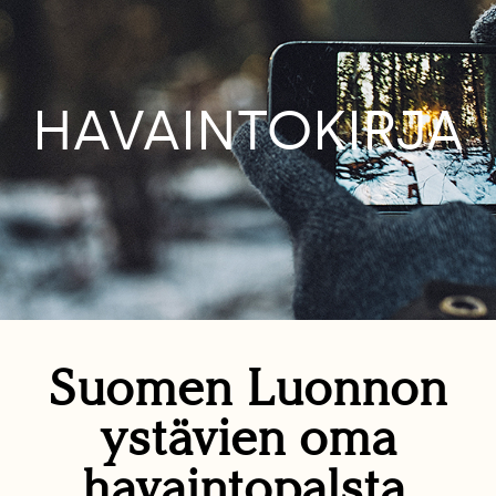
HAVAINTOKIRJA
Suomen Luonnon
ystävien oma
havaintopalsta.