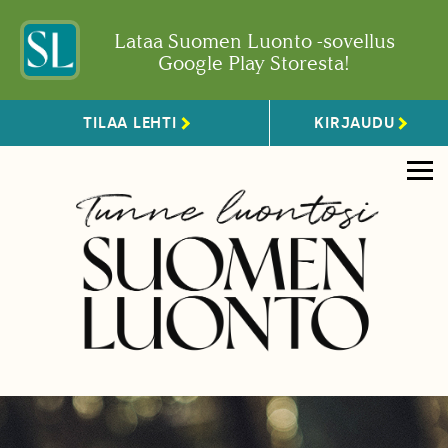
Lataa Suomen Luonto -sovellus
Google Play Storesta!
TILAA LEHTI
KIRJAUDU