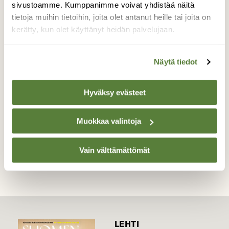
sivustoamme. Kumppanimme voivat yhdistää näitä
Silkkiuikkuparilla oli jo aikaisemmin pesä ja
tietoja muihin tietoihin, joita olet antanut heille tai joita on
muniakin , mutta jostain syystä pesä hajosi.
kerätty, kun olet käyttänyt heidän palvelujaan.
Ilmeisesti kova tuuli rikkoi sen. Periksi ei
kuitenkaan anneta, vaan uutta rakennetaan
oikein yhteisvoimin. kuva 13.6.2018
Näytä tiedot
Valokuvaaja: Irja Lehtinen, Lempäälä 13.6.2018
Hyväksy evästeet
Muokkaa valintoja
TAKAISIN LISTAAN
Vain välttämättömät
LEHTI