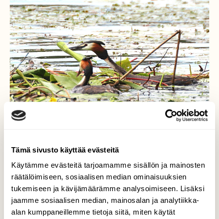
Tämä sivusto käyttää evästeitä
Käytämme evästeitä tarjoamamme sisällön ja mainosten
räätälöimiseen, sosiaalisen median ominaisuuksien
Uutta pesää
tukemiseen ja kävijämäärämme analysoimiseen. Lisäksi
rakentamassa, periksi ei
jaamme sosiaalisen median, mainosalan ja analytiikka-
anneta
alan kumppaneillemme tietoja siitä, miten käytät