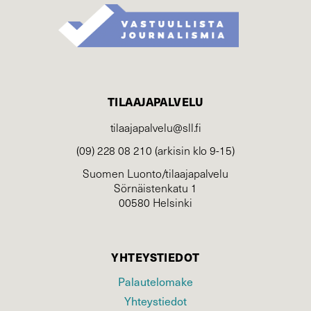
TILAAJAPALVELU
tilaajapalvelu@sll.fi
(09) 228 08 210 (arkisin klo 9-15)
Suomen Luonto/tilaajapalvelu
Sörnäistenkatu 1
00580 Helsinki
YHTEYSTIEDOT
Palautelomake
Yhteystiedot