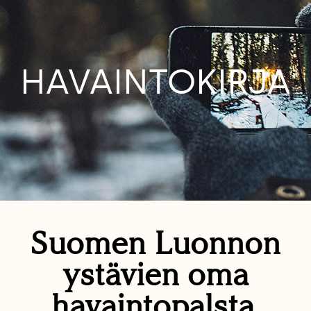
HAVAINTOKIRJA
Suomen Luonnon
ystävien oma
havaintopalsta.