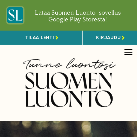
Lataa Suomen Luonto -sovellus
Google Play Storesta!
TILAA LEHTI
KIRJAUDU