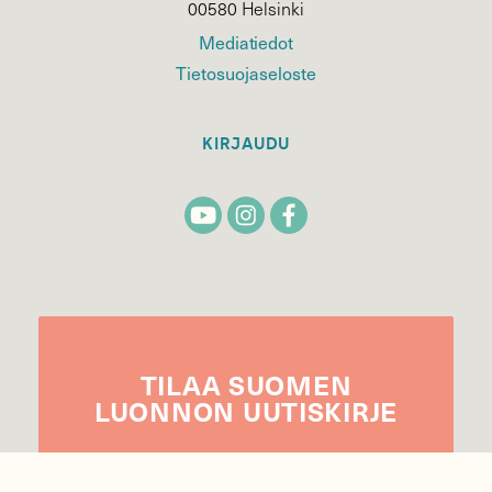
00580 Helsinki
Mediatiedot
Tietosuojaseloste
KIRJAUDU
TILAA
SUOMEN
LUONNON
UUTIS­KIRJE
Sähköpostiosoite