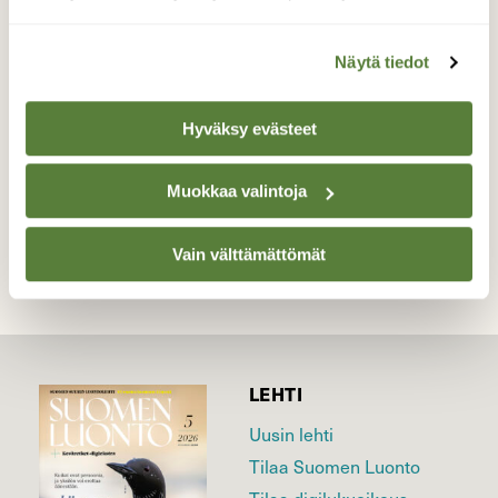
Kukkii vielä, mutta lehdetkin alkavat jo
kasvaa.
Näytä tiedot
Valokuvaaja: Reijo Juurinen, Veikkola Toukokuu
Hyväksy evästeet
TAKAISIN LISTAAN
Muokkaa valintoja
Vain välttämättömät
LEHTI
Uusin lehti
Tilaa Suomen Luonto
Tilaa digilukuoikeus