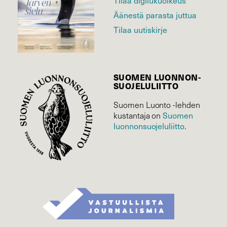
Äänestä parasta juttua
Tilaa uutiskirje
SUOMEN LUONNON­
SUOJELU­LIITTO
Suomen Luonto -lehden
Suomen
kustantaja on
luonnonsuojelu­liitto
.