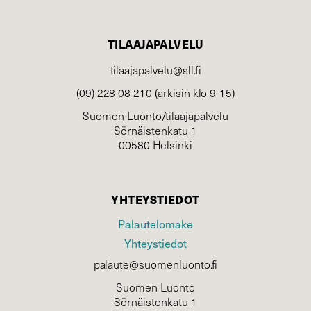
TILAAJAPALVELU
tilaajapalvelu@sll.fi
(09) 228 08 210 (arkisin klo 9-15)
Suomen Luonto/tilaajapalvelu
Sörnäistenkatu 1
00580 Helsinki
YHTEYSTIEDOT
Palautelomake
Yhteystiedot
palaute@suomenluonto.fi
Suomen Luonto
Sörnäistenkatu 1