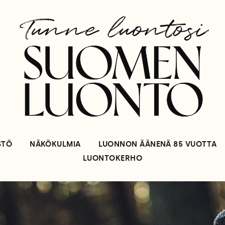
STÖ
NÄKÖKULMIA
LUONNON ÄÄNENÄ 85 VUOTTA
LUONTOKERHO