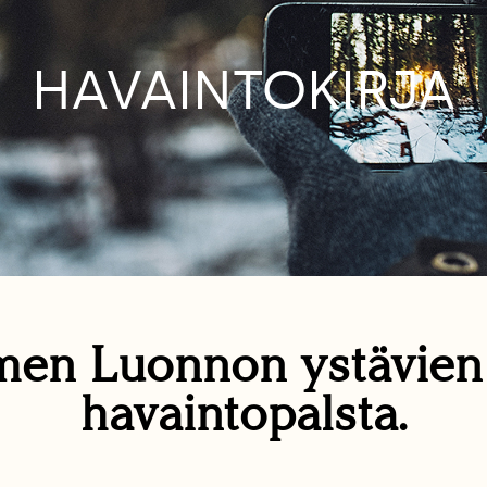
HAVAINTOKIRJA
en Luonnon ystävie
havaintopalsta.