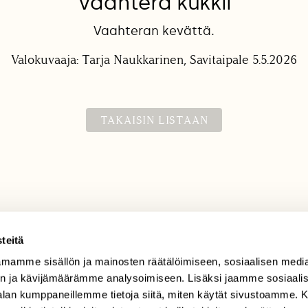
Vaahtera kukkii
Vaahteran kevättä.
Valokuvaaja: Tarja Naukkarinen, Savitaipale 5.5.2026
TAKAISIN LISTAAN
teitä
mamme sisällön ja mainosten räätälöimiseen, sosiaalisen medi
TILAAJAPALVELU
n ja kävijämäärämme analysoimiseen. Lisäksi jaamme sosiaali
tilaajapalvelu@sll.fi
-alan kumppaneillemme tietoja siitä, miten käytät sivustoamme