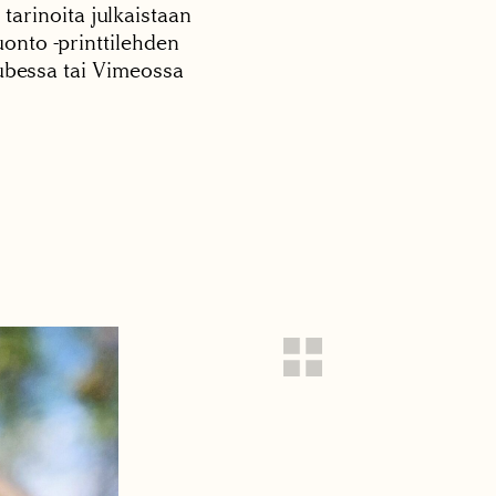
 tarinoita julkaistaan
onto -printtilehden
tubessa tai Vimeossa