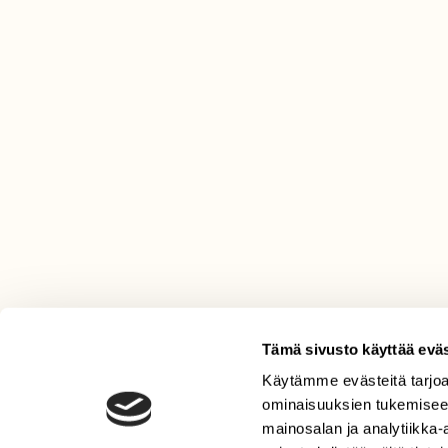
Tämä sivusto käyttää eväs
Käytämme evästeitä tarjoa
LEHTI
ominaisuuksien tukemisee
Uusin lehti
mainosalan ja analytiikka