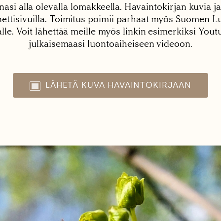
nasi alla olevalla lomakkeella. Havaintokirjan kuvia ja
tisivuilla. Toimitus poimii parhaat myös Suomen Lu
alle. Voit lähettää meille myös linkin esimerkiksi You
julkaisemaasi luontoaiheiseen videoon.
LÄHETÄ KUVA HAVAINTOKIRJAAN