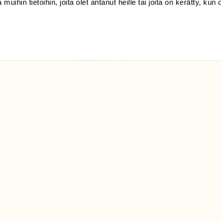
 muihin tietoihin, joita olet antanut heille tai joita on kerätty, kun 
(09) 228 08 210 (arkisin
klo 9-15)
Suomen
Luonto/tilaajapalvelu
Sörnäistenkatu 1
00580 Helsinki
ELU­
YHTEYSTIEDOT
ntaja on
Palautelomake
Yhteystiedot
palaute@suomenluonto.fi
Suomen Luonto
Sörnäistenkatu 1
00580 Helsinki
Mediatiedot
Tietosuojaseloste