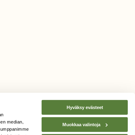
Hyväksy evästeet
an
sen median,
Muokkaa valintoja
. Kumppanimme
TILAA
SUOMEN