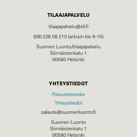
TILAAJAPALVELU
tilaajapalvelu@sll.fi
(09) 228 08 210 (arkisin klo 9-15)
Suomen Luonto/tilaajapalvelu
Sörnäistenkatu 1
00580 Helsinki
YHTEYSTIEDOT
Palautelomake
Yhteystiedot
palaute@suomenluonto.fi
Suomen Luonto
Sörnäistenkatu 1
00580 Helsinki