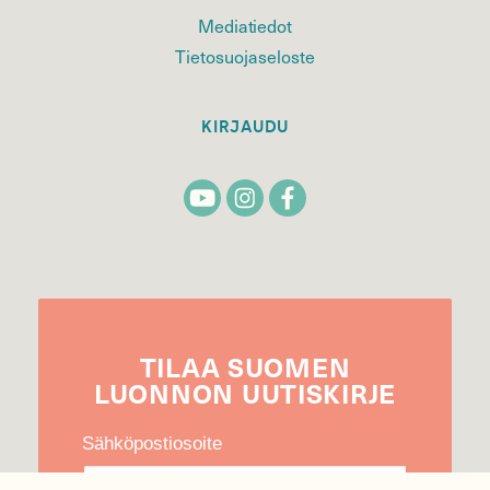
Mediatiedot
Tietosuojaseloste
KIRJAUDU
TILAA
SUOMEN
LUONNON
UUTIS­KIRJE
Sähköpostiosoite