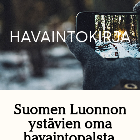
HAVAINTOKIRJA
Suomen Luonnon
ystävien oma
havaintopalsta.