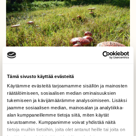
Tämä sivusto käyttää evästeitä
Käytämme evästeitä tarjoamamme sisällön ja mainosten
räätälöimiseen, sosiaalisen median ominaisuuksien
tukemiseen ja kävijämäärämme analysoimiseen. Lisäksi
jaamme sosiaalisen median, mainosalan ja analytiikka-
Vaarallisen punaista
alan kumppaneillemme tietoja siitä, miten käytät
sivustoamme. Kumppanimme voivat yhdistää näitä
Torniossa eräällä niitetyllä pellolla ajotien
tietoja muihin tietoihin, joita olet antanut heille tai joita on