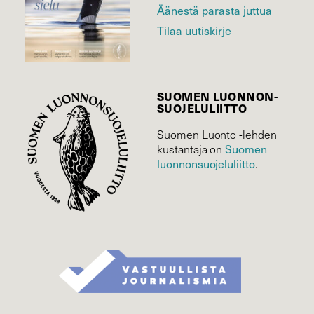
Äänestä parasta juttua
Tilaa uutiskirje
SUOMEN LUONNON­
SUOJELU­LIITTO
Suomen Luonto -lehden
Suomen
kustantaja on
luonnonsuojelu­liitto
.