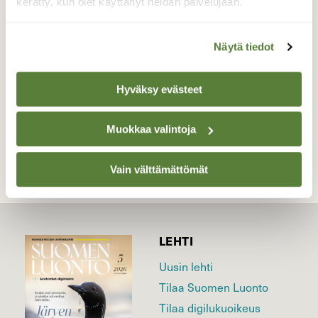
varrella kasvaa kärpässieni "populaatio".
kerätty, kun olet käyttänyt heidän palvelujaan.
Valokuvaaja: Pirkko Siukonen, Tornio Kiviranta
5.9.2014
Näytä tiedot
Hyväksy evästeet
TAKAISIN LISTAAN
Muokkaa valintoja
Vain välttämättömät
LEHTI
Uusin lehti
Tilaa Suomen Luonto
Tilaa digilukuoikeus