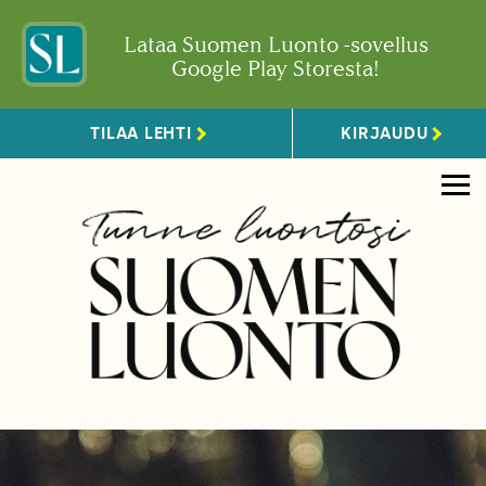
Lataa Suomen Luonto -sovellus
Google Play Storesta!
TILAA LEHTI
KIRJAUDU