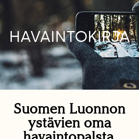
HAVAINTOKIRJA
Suomen Luonnon
ystävien oma
havaintopalsta.