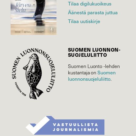
Tilaa digilukuoikeus
Äänestä parasta juttua
Tilaa uutiskirje
SUOMEN LUONNON­
SUOJELU­LIITTO
Suomen Luonto -lehden
Suomen
kustantaja on
luonnonsuojelu­liitto
.