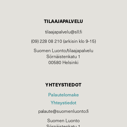
TILAAJAPALVELU
tilaajapalvelu@sll.fi
(09) 228 08 210 (arkisin klo 9-15)
Suomen Luonto/tilaajapalvelu
Sörnäistenkatu 1
00580 Helsinki
YHTEYSTIEDOT
Palautelomake
Yhteystiedot
palaute@suomenluonto.fi
Suomen Luonto
Sörnäistenkatu 1