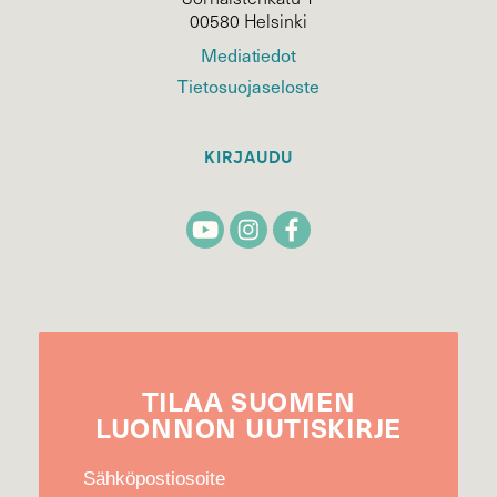
00580 Helsinki
Mediatiedot
Tietosuojaseloste
KIRJAUDU
TILAA
SUOMEN
LUONNON
UUTIS­KIRJE
Sähköpostiosoite