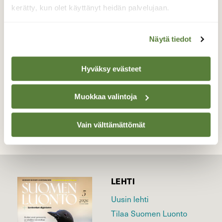
tarkoitetuista talipalloista - vaihtelu
kerätty, kun olet käyttänyt heidän palvelujaan.
virkistää, eihän sitä aina käpyjä jaksa!
Kuvattu 23.10.2016
Näytä tiedot
Valokuvaaja: Jaana Talvinen, Heinola 23.10.2016
Hyväksy evästeet
TAKAISIN LISTAAN
Muokkaa valintoja
Vain välttämättömät
LEHTI
Uusin lehti
Tilaa Suomen Luonto