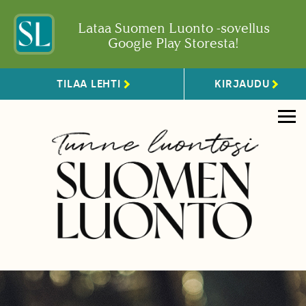
Lataa Suomen Luonto -sovellus
Google Play Storesta!
TILAA LEHTI
KIRJAUDU