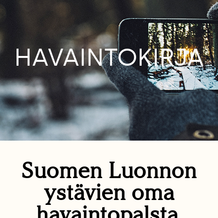
HAVAINTOKIRJA
Suomen Luonnon
ystävien oma
havaintopalsta.