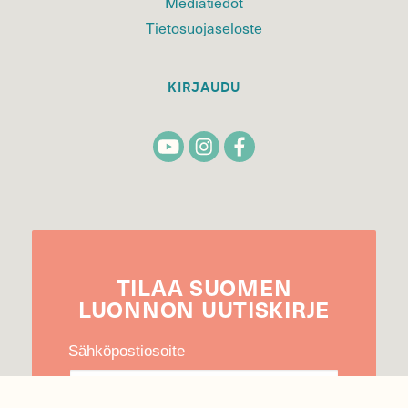
Mediatiedot
Tietosuojaseloste
KIRJAUDU
TILAA
SUOMEN
LUONNON
UUTIS­KIRJE
Sähköpostiosoite