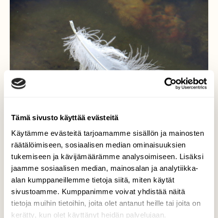
Tämä sivusto käyttää evästeitä
Käytämme evästeitä tarjoamamme sisällön ja mainosten
räätälöimiseen, sosiaalisen median ominaisuuksien
tukemiseen ja kävijämäärämme analysoimiseen. Lisäksi
jaamme sosiaalisen median, mainosalan ja analytiikka-
alan kumppaneillemme tietoja siitä, miten käytät
Vain untuva jäljelle jäänyt
sivustoamme. Kumppanimme voivat yhdistää näitä
tietoja muihin tietoihin, joita olet antanut heille tai joita on
Rannat ovat hiljentyneet, vain muistoksi
kerätty, kun olet käyttänyt heidän palvelujaan.