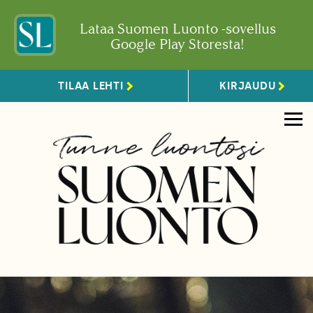
Lataa Suomen Luonto -sovellus
Google Play Storesta!
TILAA LEHTI
KIRJAUDU