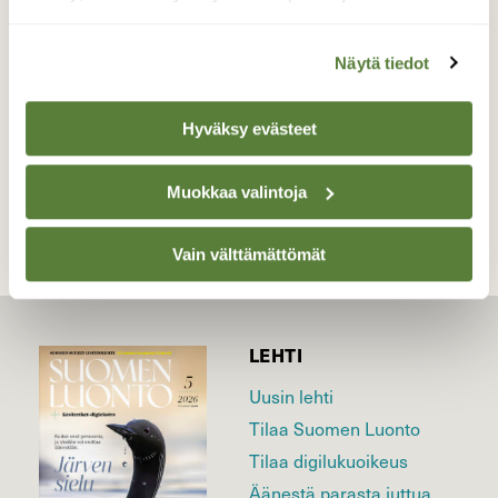
untuva jätetty. Nähdään taas ensi keväänä!
Valokuvaaja: Jaana Talvinen, Heinola 26.9.2016
Näytä tiedot
Hyväksy evästeet
TAKAISIN LISTAAN
Muokkaa valintoja
Vain välttämättömät
LEHTI
Uusin lehti
Tilaa Suomen Luonto
Tilaa digilukuoikeus
Äänestä parasta juttua