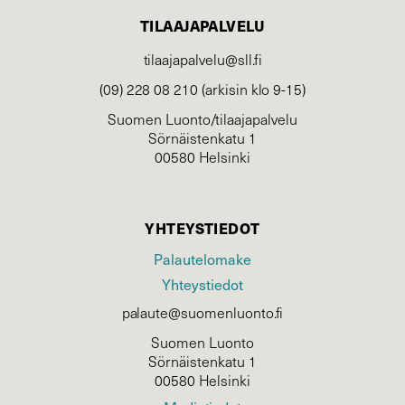
TILAAJAPALVELU
tilaajapalvelu@sll.fi
(09) 228 08 210 (arkisin klo 9-15)
Suomen Luonto/tilaajapalvelu
Sörnäistenkatu 1
00580 Helsinki
YHTEYSTIEDOT
Palautelomake
Yhteystiedot
palaute@suomenluonto.fi
Suomen Luonto
Sörnäistenkatu 1
00580 Helsinki