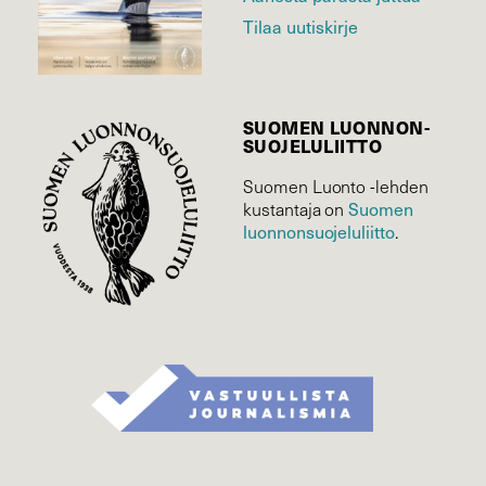
Tilaa uutiskirje
SUOMEN LUONNON­
SUOJELU­LIITTO
Suomen Luonto -lehden
kustantaja on
Suomen
luonnonsuojelu­liitto
.