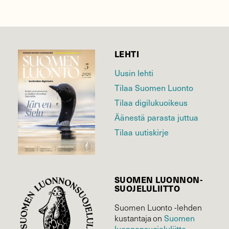
LEHTI
Uusin lehti
Tilaa Suomen Luonto
Tilaa digilukuoikeus
Äänestä parasta juttua
Tilaa uutiskirje
SUOMEN LUONNON­
SUOJELU­LIITTO
Suomen Luonto -lehden
kustantaja on
Suomen
luonnonsuojelu­liitto
.