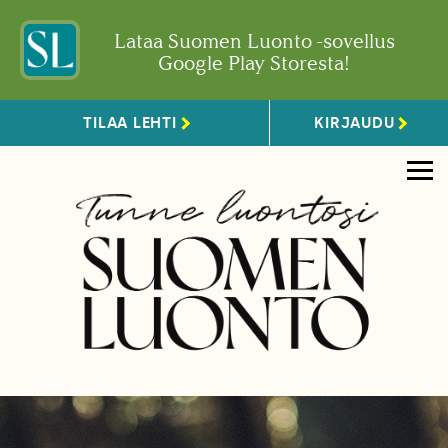
Lataa Suomen Luonto -sovellus
Google Play Storesta!
TILAA LEHTI
KIRJAUDU