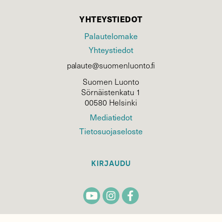
YHTEYSTIEDOT
Palautelomake
Yhteystiedot
palaute@suomenluonto.fi
Suomen Luonto
Sörnäistenkatu 1
00580 Helsinki
Mediatiedot
Tietosuojaseloste
KIRJAUDU