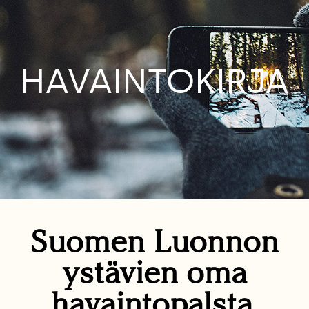
HAVAINTOKIRJA
Suomen Luonnon
ystävien oma
havaintopalsta.