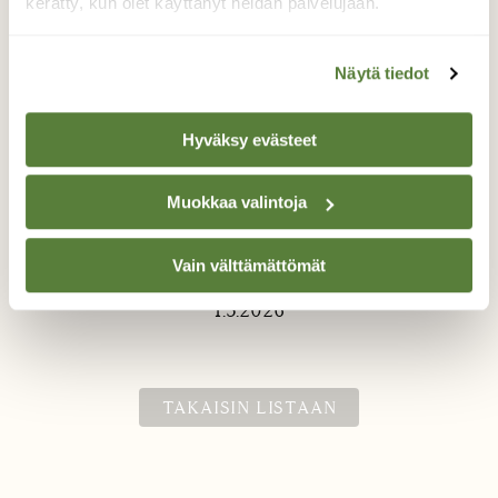
kerätty, kun olet käyttänyt heidän palvelujaan.
Näytä tiedot
Hyväksy evästeet
Vaivero
Muokkaa valintoja
Vappuretken kohokohtia: vaiveroa kasvoi
Jukajärven rannalla.
Vain välttämättömät
Valokuvaaja: Jaana Saarelainen, Jukajärvi, Joensuu
1.5.2026
TAKAISIN LISTAAN