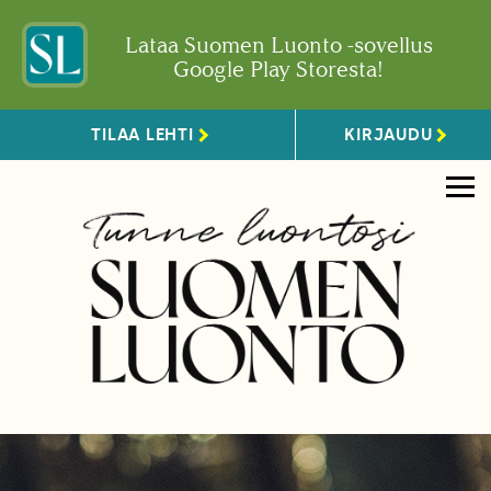
Lataa Suomen Luonto -sovellus
Google Play Storesta!
TILAA LEHTI
KIRJAUDU