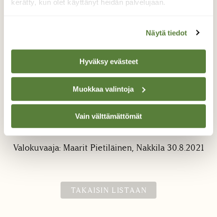
kerätty, kun olet käyttänyt heidän palvelujaan.
Näytä tiedot
Hyväksy evästeet
Valkoapilaa!
Muokkaa valintoja
Valkoapilaa, kuin keväällä! Nyt on ollut
todella paljon kasveja, jotka ovat alkaneet
Vain välttämättömät
kukkia uudemman kerran.
Valokuvaaja: Maarit Pietiläinen, Nakkila 30.8.2021
TAKAISIN LISTAAN