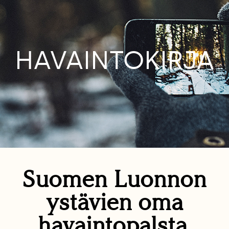
HAVAINTOKIRJA
Suomen Luonnon
ystävien oma
havaintopalsta.