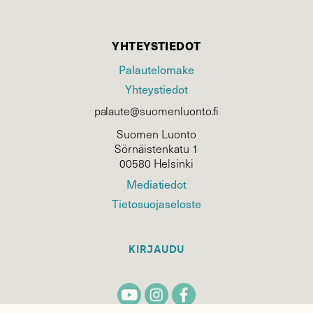
YHTEYSTIEDOT
Palautelomake
Yhteystiedot
palaute@suomenluonto.fi
Suomen Luonto
Sörnäistenkatu 1
00580 Helsinki
Mediatiedot
Tietosuojaseloste
KIRJAUDU