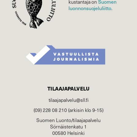
kustantaja on
Suomen
luonnonsuojelu­liitto
.
TILAAJAPALVELU
tilaajapalvelu@sll.fi
(09) 228 08 210 (arkisin klo 9-15)
Suomen Luonto/tilaajapalvelu
Sörnäistenkatu 1
00580 Helsinki