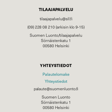
TILAAJAPALVELU
tilaajapalvelu@sll.fi
(09) 228 08 210 (arkisin klo 9-15)
Suomen Luonto/tilaajapalvelu
Sörnäistenkatu 1
00580 Helsinki
YHTEYSTIEDOT
Palautelomake
Yhteystiedot
palaute@suomenluonto.fi
Suomen Luonto
Sörnäistenkatu 1
00580 Helsinki