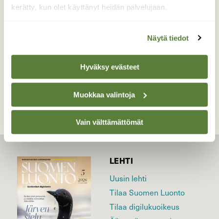
kerätty, kun olet käyttänyt heidän palvelujaan.
Valokuvaaja: Reijo Juurinen, Nuuksion
kansallispuisto Kesäkuu
Näytä tiedot
Hyväksy evästeet
TAKAISIN LISTAAN
Muokkaa valintoja
Vain välttämättömät
LEHTI
Uusin lehti
Tilaa Suomen Luonto
Tilaa digilukuoikeus