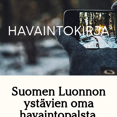
HAVAINTOKIRJA
Suomen Luonnon
ystävien oma
havaintopalsta.