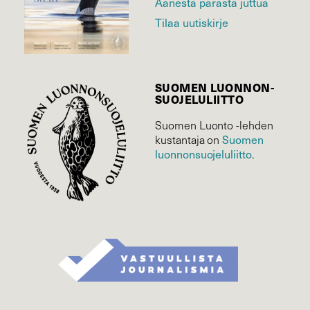
Äänestä parasta juttua
Tilaa uutiskirje
SUOMEN LUONNON­
SUOJELU­LIITTO
Suomen Luonto -lehden
Suomen
kustantaja on
luonnonsuojelu­liitto
.