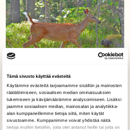
Tämä sivusto käyttää evästeitä
Käytämme evästeitä tarjoamamme sisällön ja mainosten
räätälöimiseen, sosiaalisen median ominaisuuksien
tukemiseen ja kävijämäärämme analysoimiseen. Lisäksi
Valkohäntäkauris
jaamme sosiaalisen median, mainosalan ja analytiikka-
alan kumppaneillemme tietoja siitä, miten käytät
Juoksi ohitseni. Vatsa ei enää pullota, joten
sivustoamme. Kumppanimme voivat yhdistää näitä
vasa on jo syntynyt ja odottaa maitoa
jossain piilopaikassa.
tietoja muihin tietoihin, joita olet antanut heille tai joita on