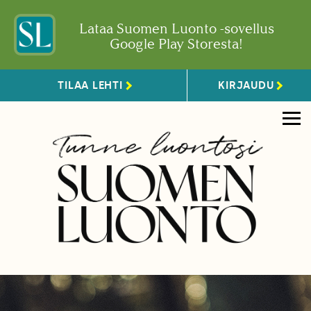
Lataa Suomen Luonto -sovellus
Google Play Storesta!
TILAA LEHTI
KIRJAUDU