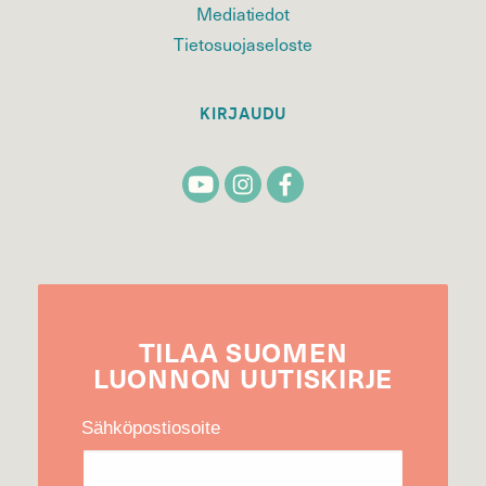
Mediatiedot
Tietosuojaseloste
KIRJAUDU
TILAA
SUOMEN
LUONNON
UUTIS­KIRJE
Sähköpostiosoite