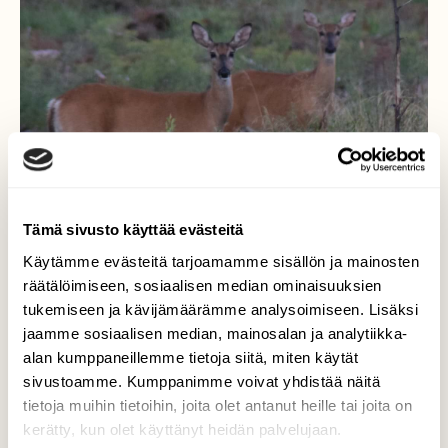
Tämä sivusto käyttää evästeitä
Käytämme evästeitä tarjoamamme sisällön ja mainosten
räätälöimiseen, sosiaalisen median ominaisuuksien
tukemiseen ja kävijämäärämme analysoimiseen. Lisäksi
jaamme sosiaalisen median, mainosalan ja analytiikka-
Valkohäntäpeurat
alan kumppaneillemme tietoja siitä, miten käytät
sivustoamme. Kumppanimme voivat yhdistää näitä
Kauniit Valkohäntäpeurat
tietoja muihin tietoihin, joita olet antanut heille tai joita on
kerätty, kun olet käyttänyt heidän palvelujaan.
Valokuvaaja: Sonja Nokkala, Mynämäki 11.08.2021