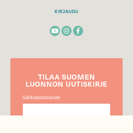
KIRJAUDU
TILAA
SUOMEN
LUONNON
UUTIS­KIRJE
Sähköpostiosoite
Hyväksyn tietojeni käytön uutiskirjeen
lähettämiseen