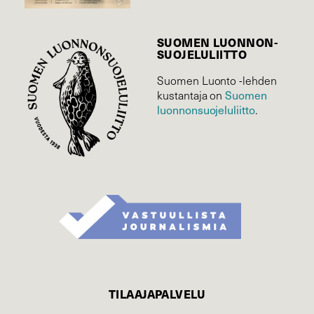
SUOMEN LUONNON­
SUOJELU­LIITTO
Suomen Luonto -lehden
kustantaja on
Suomen
luonnonsuojelu­liitto
.
TILAAJAPALVELU