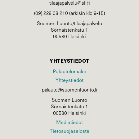
tilaajapalvelu@sll.fi
(09) 228 08 210 (arkisin klo 9-15)
Suomen Luonto/tilaajapalvelu
Sörnäistenkatu 1
00580 Helsinki
YHTEYSTIEDOT
Palautelomake
Yhteystiedot
palaute@suomenluonto.fi
Suomen Luonto
Sörnäistenkatu 1
00580 Helsinki
Mediatiedot
Tietosuojaseloste