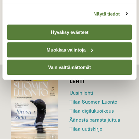
Näytä tiedot
TAKAISIN LISTAAN
Hyväksy evästeet
Muokkaa valintoja
Vain välttämättömät
LEHTI
Uusin lehti
Tilaa Suomen Luonto
Tilaa digilukuoikeus
Äänestä parasta juttua
Tilaa uutiskirje