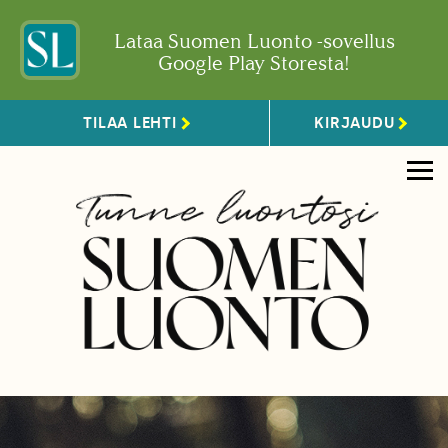
Lataa Suomen Luonto -sovellus
Google Play Storesta!
TILAA LEHTI
KIRJAUDU