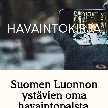
HAVAINTOKIRJA
Suomen Luonnon
ystävien oma
havaintopalsta.