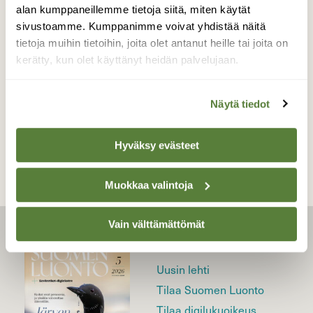
Joskus on kamera mukana ja saa hyvin
alan kumppaneillemme tietoja siitä, miten käytät
napsittua kuvia.
sivustoamme. Kumppanimme voivat yhdistää näitä
tietoja muihin tietoihin, joita olet antanut heille tai joita on
Valokuvaaja: Teija Vänttinen, Kisko 1.20.2017
kerätty, kun olet käyttänyt heidän palvelujaan.
Näytä tiedot
TAKAISIN LISTAAN
Hyväksy evästeet
Muokkaa valintoja
Vain välttämättömät
LEHTI
Uusin lehti
Tilaa Suomen Luonto
Tilaa digilukuoikeus