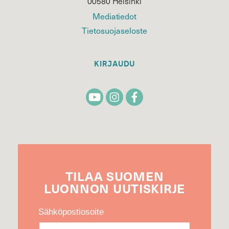
00580 Helsinki
Mediatiedot
Tietosuojaseloste
KIRJAUDU
TILAA
SUOMEN
LUONNON
UUTIS­KIRJE
Sähköpostiosoite