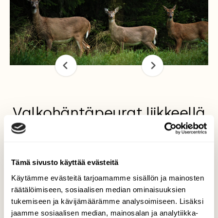
Valkohäntäpeurat liikkeellä
Näin syksyllä hämärän laskeutuessa ennen
pimeää alkavat peurat ahkerasti liikkumaan
teiden varsilla. Maaseudulla täytyy autolla
Tämä sivusto käyttää evästeitä
ajella hissunkissun, koska peuroja on paljon
pelloilla ja metsien laidoilla, jopa kymmenen
Käytämme evästeitä tarjoamamme sisällön ja mainosten
eläimen laumoissa. Ne ylittävät tien
räätälöimiseen, sosiaalisen median ominaisuuksien
vauhdikkaasti ja sitten jäävät
tukemiseen ja kävijämäärämme analysoimiseen. Lisäksi
seisoskelemaan vähän matkan päähän.
jaamme sosiaalisen median, mainosalan ja analytiikka-