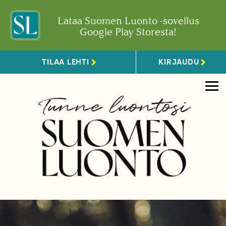
Lataa Suomen Luonto -sovellus
Google Play Storesta!
TILAA LEHTI
KIRJAUDU