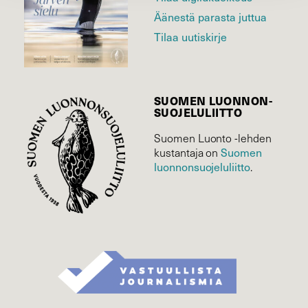
Äänestä parasta juttua
Tilaa uutiskirje
SUOMEN LUONNON­
SUOJELU­LIITTO
Suomen Luonto -lehden
kustantaja on
Suomen
luonnonsuojelu­liitto
.