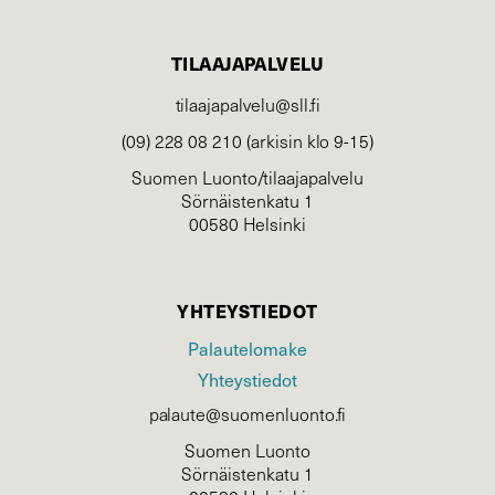
TILAAJAPALVELU
tilaajapalvelu@sll.fi
(09) 228 08 210 (arkisin klo 9-15)
Suomen Luonto/tilaajapalvelu
Sörnäistenkatu 1
00580 Helsinki
YHTEYSTIEDOT
Palautelomake
Yhteystiedot
palaute@suomenluonto.fi
Suomen Luonto
Sörnäistenkatu 1