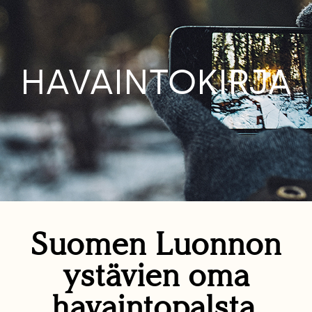
HAVAINTOKIRJA
Suomen Luonnon
ystävien oma
havaintopalsta.