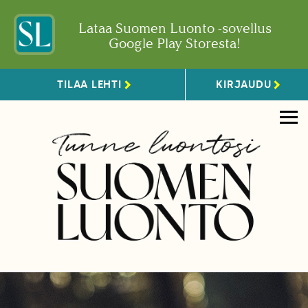
Lataa Suomen Luonto -sovellus
Google Play Storesta!
TILAA LEHTI
KIRJAUDU