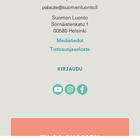
palaute@suomenluonto.fi
Suomen Luonto
Sörnäistenkatu 1
00580 Helsinki
Mediatiedot
Tietosuojaseloste
KIRJAUDU
TILAA
SUOMEN