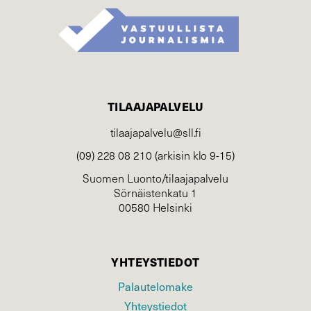
TILAAJAPALVELU
tilaajapalvelu@sll.fi
(09) 228 08 210 (arkisin klo 9-15)
Suomen Luonto/tilaajapalvelu
Sörnäistenkatu 1
00580 Helsinki
YHTEYSTIEDOT
Palautelomake
Yhteystiedot