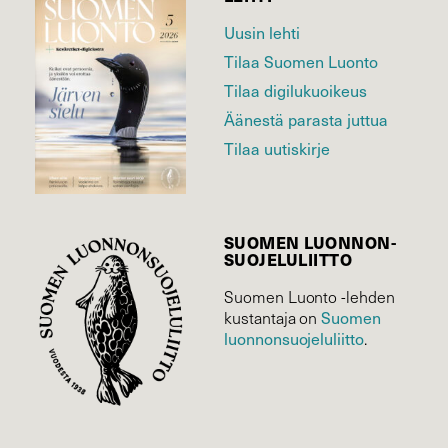
Uusin lehti
Tilaa Suomen Luonto
Tilaa digilukuoikeus
Äänestä parasta juttua
Tilaa uutiskirje
SUOMEN LUONNON­
SUOJELU­LIITTO
Suomen Luonto -lehden
Suomen
kustantaja on
luonnonsuojelu­liitto
.