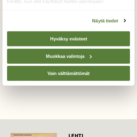
kerätty, kun olet käyttänyt heidän palvelujaan.
Valkohäntäpeurat
Näytä tiedot
Valkohäntäpeuroja löytyy Urjalasta vähän
joka pellolta. Näitä kuvatessa ympärillä oli
viisi muuta katselemassa
Hyväksy evästeet
Valokuvaaja: Riitta Marjamäki, Urjala 4.8.2020
Muokkaa valintoja
Vain välttämättömät
TAKAISIN LISTAAN
LEHTI