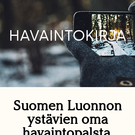
HAVAINTOKIRJA
Suomen Luonnon
ystävien oma
havaintopalsta.