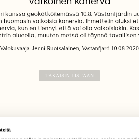
Valkoinen kanerva
ni kanssa geokätköilemässä 10.8. Västanfjärdin u
un huomasin valkoisia kanervia. Ihmettelin aluksi e
ervia, kun en tiennyt että voi olla valkoisiakin. Ka
trin alueella, muuten metsä oli täynnä tavallisen 
Valokuvaaja: Jenni Ruotsalainen, Västanfjärd 10.08.2020
TAKAISIN LISTAAN
teitä