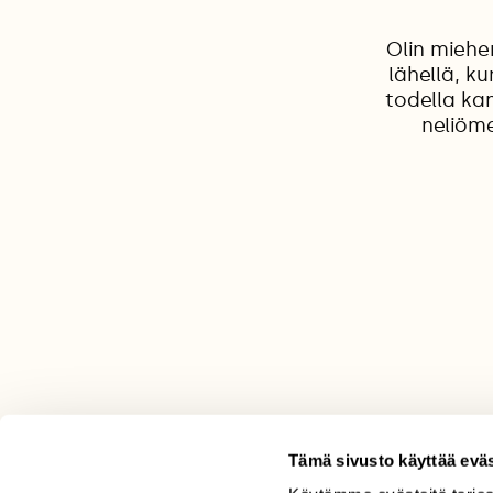
Olin miehe
lähellä, k
todella kan
neliöme
Tämä sivusto käyttää eväs