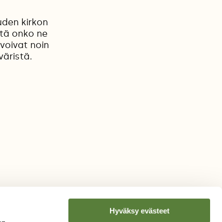
uden kirkon
ttä onko ne
svoivat noin
väristä.
Hyväksy evästeet