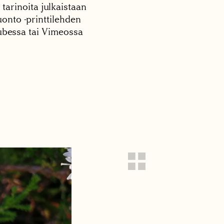
 tarinoita julkaistaan
onto -printtilehden
tubessa tai Vimeossa