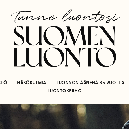
STÖ
NÄKÖKULMIA
LUONNON ÄÄNENÄ 85 VUOTTA
LUONTOKERHO