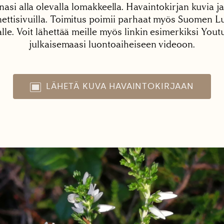
nasi alla olevalla lomakkeella. Havaintokirjan kuvia ja
tisivuilla. Toimitus poimii parhaat myös Suomen Lu
alle. Voit lähettää meille myös linkin esimerkiksi You
julkaisemaasi luontoaiheiseen videoon.
LÄHETÄ KUVA HAVAINTOKIRJAAN