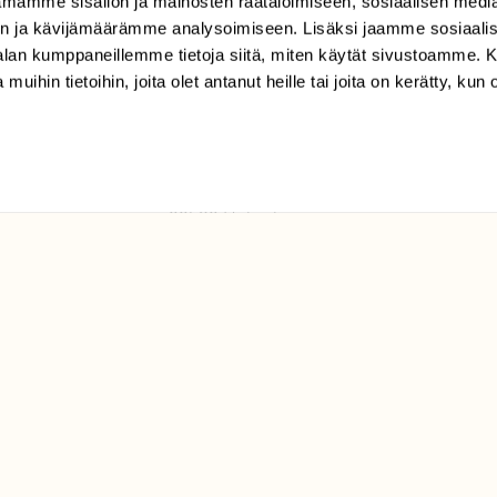
mamme sisällön ja mainosten räätälöimiseen, sosiaalisen medi
TILAAJAPALVELU
n ja kävijämäärämme analysoimiseen. Lisäksi jaamme sosiaali
tilaajapalvelu@sll.fi
-alan kumppaneillemme tietoja siitä, miten käytät sivustoamme
 muihin tietoihin, joita olet antanut heille tai joita on kerätty, kun 
(09) 228 08 210 (arkisin
klo 9-15)
Suomen
Luonto/tilaajapalvelu
Sörnäistenkatu 1
00580 Helsinki
ELU­
YHTEYSTIEDOT
ntaja on
Palautelomake
Yhteystiedot
palaute@suomenluonto.fi
Suomen Luonto
Sörnäistenkatu 1
00580 Helsinki