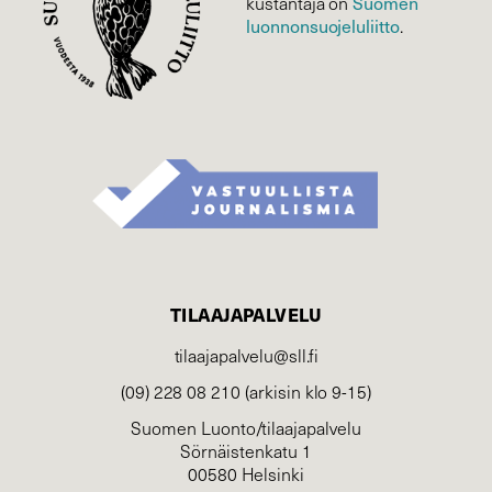
kustantaja on
Suomen
luonnonsuojelu­liitto
.
TILAAJAPALVELU
tilaajapalvelu@sll.fi
(09) 228 08 210 (arkisin klo 9-15)
Suomen Luonto/tilaajapalvelu
Sörnäistenkatu 1
00580 Helsinki