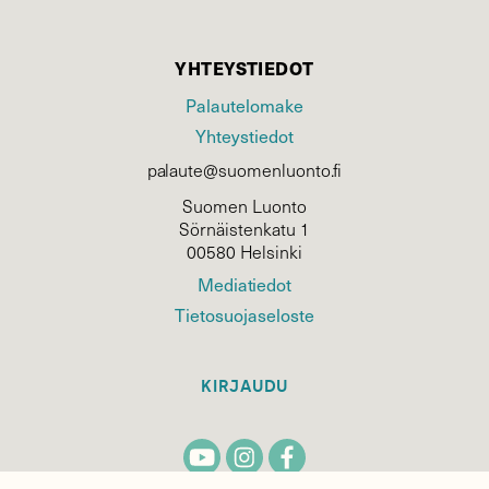
YHTEYSTIEDOT
Palautelomake
Yhteystiedot
palaute@suomenluonto.fi
Suomen Luonto
Sörnäistenkatu 1
00580 Helsinki
Mediatiedot
Tietosuojaseloste
KIRJAUDU