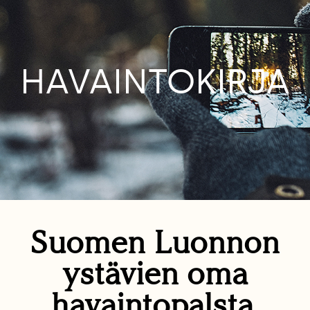
HAVAINTOKIRJA
Suomen Luonnon
ystävien oma
havaintopalsta.