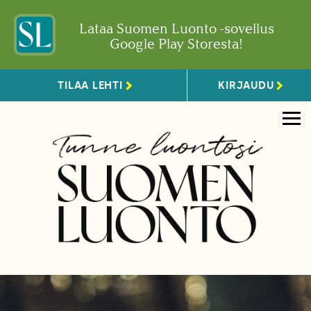
Lataa Suomen Luonto -sovellus
Google Play Storesta!
TILAA LEHTI
KIRJAUDU