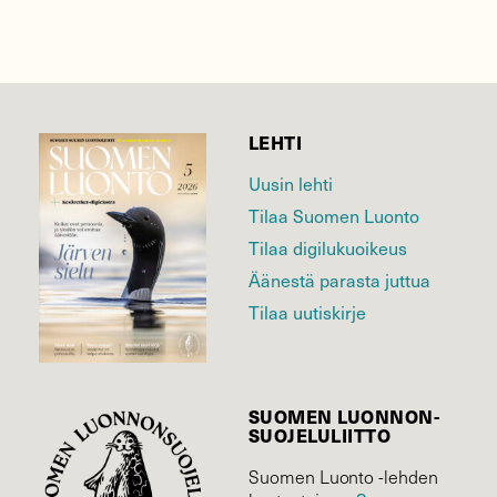
LEHTI
Uusin lehti
Tilaa Suomen Luonto
Tilaa digilukuoikeus
Äänestä parasta juttua
Tilaa uutiskirje
SUOMEN LUONNON­
SUOJELU­LIITTO
Suomen Luonto -lehden