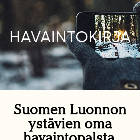
HAVAINTOKIRJA
Suomen Luonnon
ystävien oma
havaintopalsta.