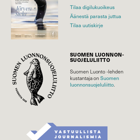
Tilaa digilukuoikeus
Äänestä parasta juttua
Tilaa uutiskirje
SUOMEN LUONNON­
SUOJELU­LIITTO
Suomen Luonto -lehden
Suomen
kustantaja on
luonnonsuojelu­liitto
.