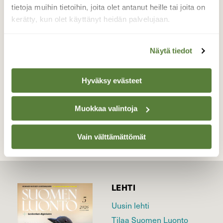
valkoinen, muutamia värillisiä sulkiakin siinä
tietoja muihin tietoihin, joita olet antanut heille tai joita on
on. Hyvin tuntuu lintu viihtyvän
kerätty, kun olet käyttänyt heidän palvelujaan.
lajitovereidensa parissa.
Valokuvaaja: Maarit Siitonen, Jyväskylä 1.12.16
Näytä tiedot
Hyväksy evästeet
TAKAISIN LISTAAN
Muokkaa valintoja
Vain välttämättömät
LEHTI
Uusin lehti
Tilaa Suomen Luonto