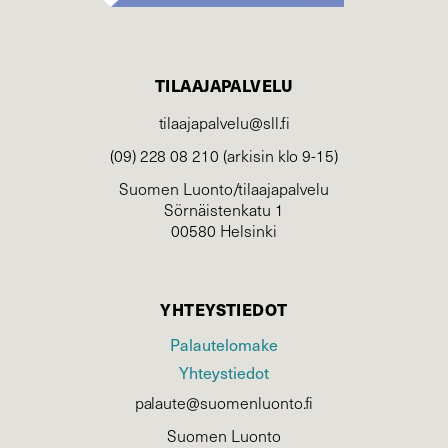
TILAAJAPALVELU
tilaajapalvelu@sll.fi
(09) 228 08 210 (arkisin klo 9-15)
Suomen Luonto/tilaajapalvelu
Sörnäistenkatu 1
00580 Helsinki
YHTEYSTIEDOT
Palautelomake
Yhteystiedot
palaute@suomenluonto.fi
Suomen Luonto