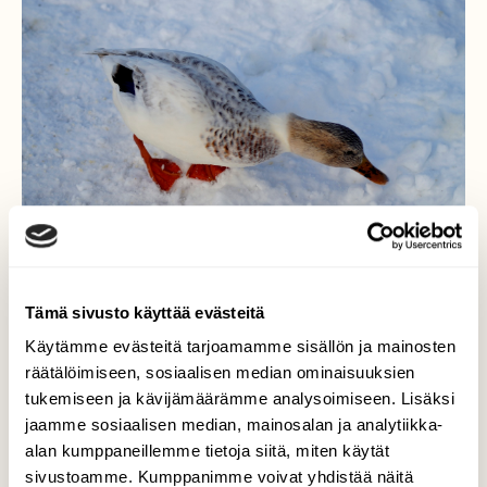
Tämä sivusto käyttää evästeitä
Käytämme evästeitä tarjoamamme sisällön ja mainosten
Valkoinen sorsa
räätälöimiseen, sosiaalisen median ominaisuuksien
tukemiseen ja kävijämäärämme analysoimiseen. Lisäksi
Jo useana talvena on tämä valkoinen sorsa
jaamme sosiaalisen median, mainosalan ja analytiikka-
talvehtinut Jyväskylässä muiden sorsien
alan kumppaneillemme tietoja siitä, miten käytät
joukossa. Linnun höyhenpeite on kauniin
sivustoamme. Kumppanimme voivat yhdistää näitä