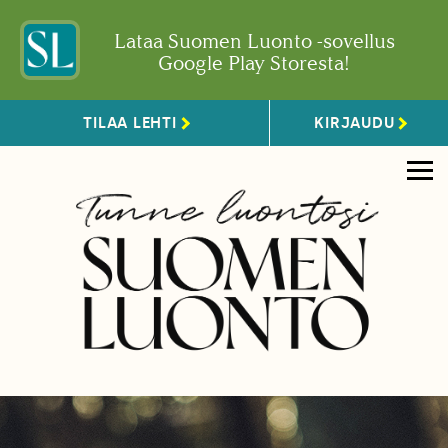
Lataa Suomen Luonto -sovellus
Google Play Storesta!
TILAA LEHTI
KIRJAUDU