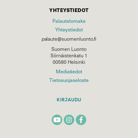
YHTEYSTIEDOT
Palautelomake
Yhteystiedot
palaute@suomenluonto.fi
Suomen Luonto
Sörnäistenkatu 1
00580 Helsinki
Mediatiedot
Tietosuojaseloste
KIRJAUDU