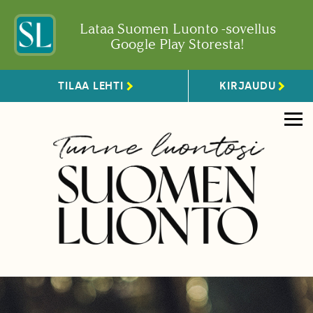
Lataa Suomen Luonto -sovellus
Google Play Storesta!
TILAA LEHTI
KIRJAUDU