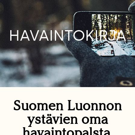
HAVAINTOKIRJA
Suomen Luonnon
ystävien oma
havaintopalsta.