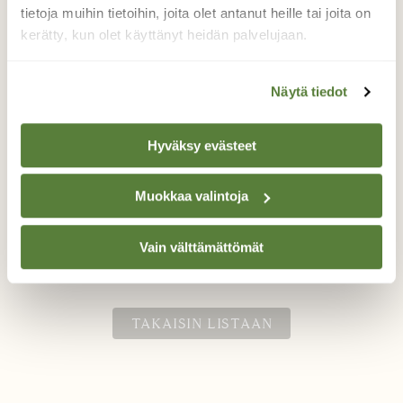
tietoja muihin tietoihin, joita olet antanut heille tai joita on
kerätty, kun olet käyttänyt heidän palvelujaan.
Valkoiset kirsikan kukat
Näytä tiedot
Olen tähän päivään asti luullut
kirsikankukkien olevan punertavia ja olin
ensin jotenkin pettynyt valkoiseen väriin sen
Hyväksy evästeet
nähdessäni. Mutta ovathan omenan
kukatkin varsin vaaleita sekä tuomen kukat
Muokkaa valintoja
ollen molemmat silti kauniita.
Valokuvaaja: Tarja Kouvo, Laukaa 21.5.26
Vain välttämättömät
TAKAISIN LISTAAN