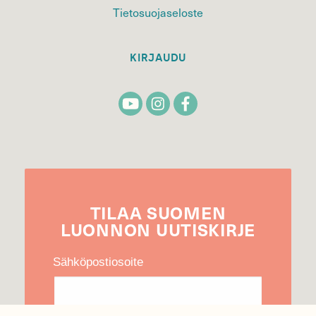
Tietosuojaseloste
KIRJAUDU
TILAA
SUOMEN
LUONNON
UUTIS­KIRJE
Sähköpostiosoite