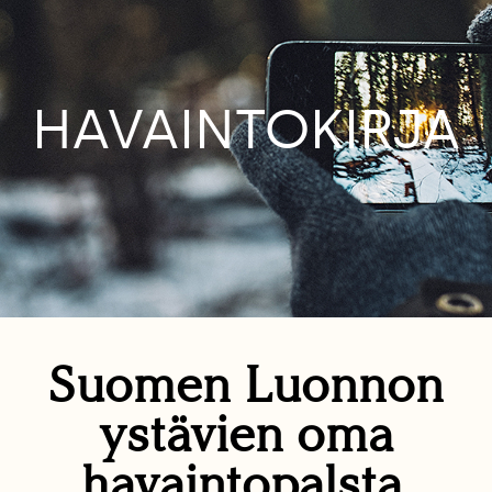
HAVAINTOKIRJA
Suomen Luonnon
ystävien oma
havaintopalsta.