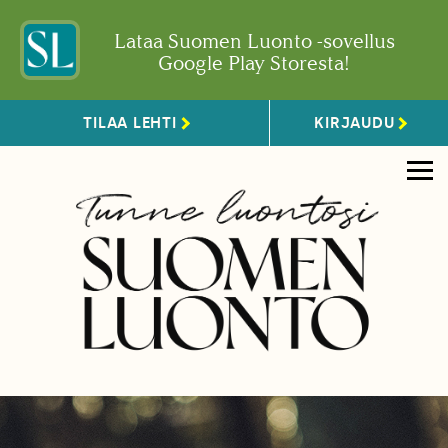
Lataa Suomen Luonto -sovellus
Google Play Storesta!
TILAA LEHTI
KIRJAUDU