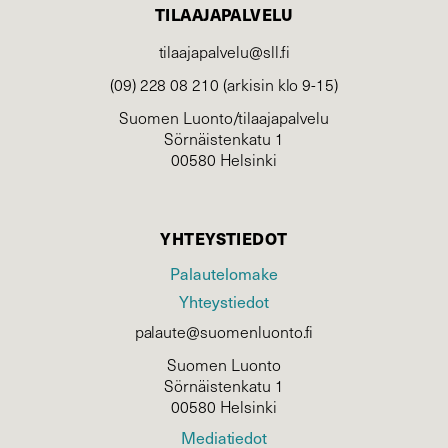
TILAAJAPALVELU
tilaajapalvelu@sll.fi
(09) 228 08 210 (arkisin klo 9-15)
Suomen Luonto/tilaajapalvelu
Sörnäistenkatu 1
00580 Helsinki
YHTEYSTIEDOT
Palautelomake
Yhteystiedot
palaute@suomenluonto.fi
Suomen Luonto
Sörnäistenkatu 1
00580 Helsinki
Mediatiedot