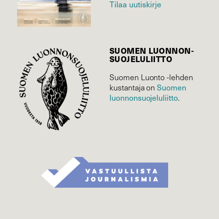
Tilaa uutiskirje
SUOMEN LUONNON­
SUOJELU­LIITTO
Suomen Luonto -lehden
Suomen
kustantaja on
luonnonsuojelu­liitto
.