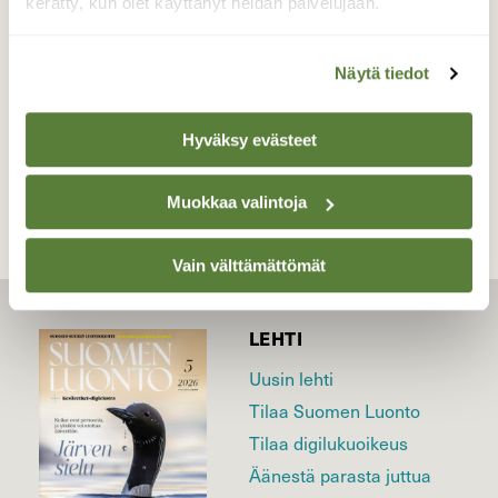
kerätty, kun olet käyttänyt heidän palvelujaan.
Valokuvaaja: Jaana Saarelainen, Marjala, Joensuu
19.6.2023
Näytä tiedot
TAKAISIN LISTAAN
Hyväksy evästeet
Muokkaa valintoja
Vain välttämättömät
LEHTI
Uusin lehti
Tilaa Suomen Luonto
Tilaa digilukuoikeus
Äänestä parasta juttua