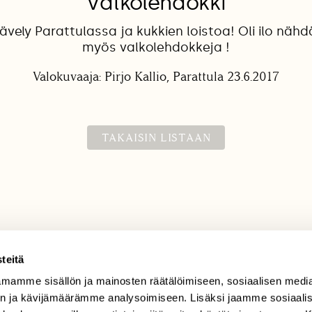
Valkolehdokki
vely Parattulassa ja kukkien loistoa! Oli ilo nähd
myös valkolehdokkeja !
Valokuvaaja: Pirjo Kallio, Parattula 23.6.2017
TAKAISIN LISTAAN
teitä
mamme sisällön ja mainosten räätälöimiseen, sosiaalisen medi
TILAAJAPALVELU
n ja kävijämäärämme analysoimiseen. Lisäksi jaamme sosiaali
tilaajapalvelu@sll.fi