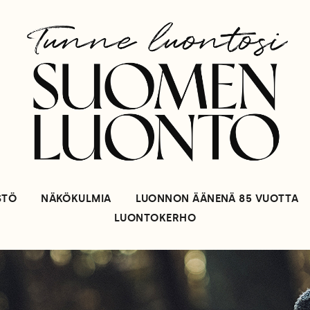
STÖ
NÄKÖKULMIA
LUONNON ÄÄNENÄ 85 VUOTTA
LUONTOKERHO