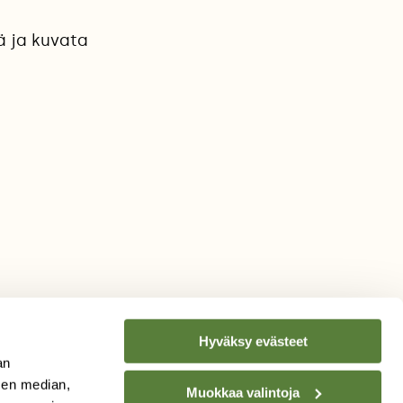
ä ja kuvata
Hyväksy evästeet
an
sen median,
Muokkaa valintoja