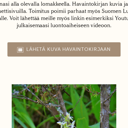
nasi alla olevalla lomakkeella. Havaintokirjan kuvia ja
tisivuilla. Toimitus poimii parhaat myös Suomen Lu
alle. Voit lähettää meille myös linkin esimerkiksi You
julkaisemaasi luontoaiheiseen videoon.
LÄHETÄ KUVA HAVAINTOKIRJAAN