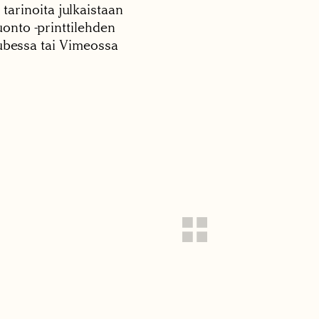
 tarinoita julkaistaan
onto -printtilehden
tubessa tai Vimeossa