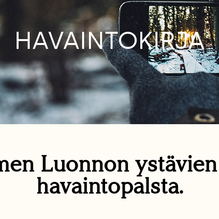
HAVAINTOKIRJA
en Luonnon ystävie
havaintopalsta.