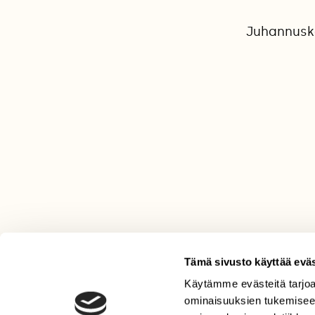
Juhannuskä
Tämä sivusto käyttää eväs
Käytämme evästeitä tarjoa
LEHTI
ominaisuuksien tukemisee
Uusin lehti