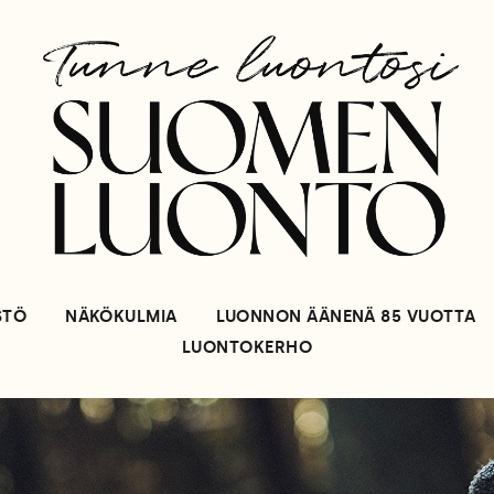
STÖ
NÄKÖKULMIA
LUONNON ÄÄNENÄ 85 VUOTTA
LUONTOKERHO