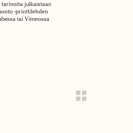
 tarinoita julkaistaan
onto -printtilehden
tubessa tai Vimeossa