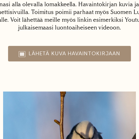
nasi alla olevalla lomakkeella. Havaintokirjan kuvia ja
tisivuilla. Toimitus poimii parhaat myös Suomen Lu
alle. Voit lähettää meille myös linkin esimerkiksi You
julkaisemaasi luontoaiheiseen videoon.
LÄHETÄ KUVA HAVAINTOKIRJAAN