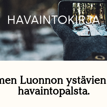
HAVAINTOKIRJA
en Luonnon ystävie
havaintopalsta.