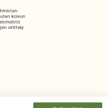
 ihmisten
kuten koivun
iaismaista
en virittely