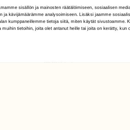
mamme sisällön ja mainosten räätälöimiseen, sosiaalisen medi
TILAAJAPALVELU
n ja kävijämäärämme analysoimiseen. Lisäksi jaamme sosiaali
tilaajapalvelu@sll.fi
-alan kumppaneillemme tietoja siitä, miten käytät sivustoamme
 muihin tietoihin, joita olet antanut heille tai joita on kerätty, kun 
(09) 228 08 210 (arkisin
klo 9-15)
Suomen
Luonto/tilaajapalvelu
Sörnäistenkatu 1
00580 Helsinki
ELU­
YHTEYSTIEDOT
ntaja on
Palautelomake
Yhteystiedot
palaute@suomenluonto.fi
Suomen Luonto
Sörnäistenkatu 1