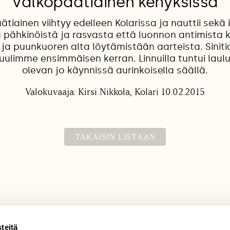
Valkopäätiainen kehyksissä
tiainen viihtyy edelleen Kolarissa ja nauttii sekä
 pähkinöistä ja rasvasta että luonnon antimista 
 ja puunkuoren alta löytämistään aarteista. Sinit
ulimme ensimmäisen kerran. Linnuilla tuntui lauluj
olevan jo käynnissä aurinkoisella säällä.
Valokuvaaja: Kirsi Nikkola, Kolari 10.02.2015
TAKAISIN LISTAAN
teitä