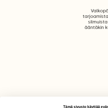
Valkopää
tarjoamista
silmuista
ääntäkin ku
Tämä sivusto käyttää eväs