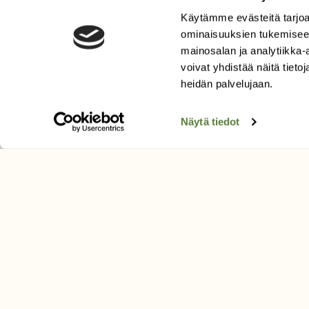
Käytämme evästeitä tarjoa
LEHTI
ominaisuuksien tukemisee
Uusin lehti
mainosalan ja analytiikka
Tilaa Suomen Luonto
voivat yhdistää näitä tietoja
Tilaa digilukuoikeus
heidän palvelujaan.
Äänestä parasta juttua
Näytä tiedot
Tilaa uutiskirje
SUOMEN LUONNON­SUOJ
LIITTO
Suomen Luonto -lehden kusta
Suomen luonnonsuojelu­liitto
.