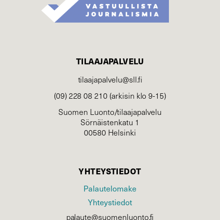
TILAAJAPALVELU
tilaajapalvelu@sll.fi
(09) 228 08 210 (arkisin klo 9-15)
Suomen Luonto/tilaajapalvelu
Sörnäistenkatu 1
00580 Helsinki
YHTEYSTIEDOT
Palautelomake
Yhteystiedot
palaute@suomenluonto.fi