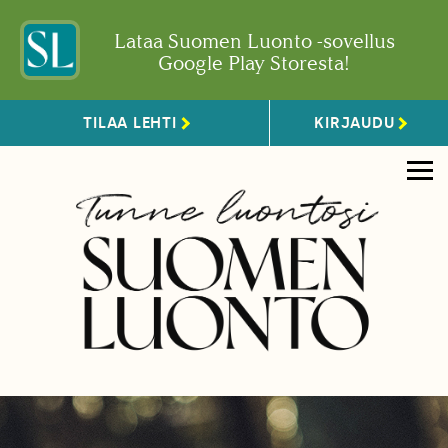
Lataa Suomen Luonto -sovellus
Google Play Storesta!
TILAA LEHTI
KIRJAUDU