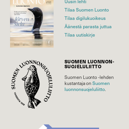
Uusin lehti
Tilaa Suomen Luonto
Tilaa digilukuoikeus
Äänestä parasta juttua
Tilaa uutiskirje
SUOMEN LUONNON­
SUOJELU­LIITTO
Suomen Luonto -lehden
Suomen
kustantaja on
luonnonsuojelu­liitto
.