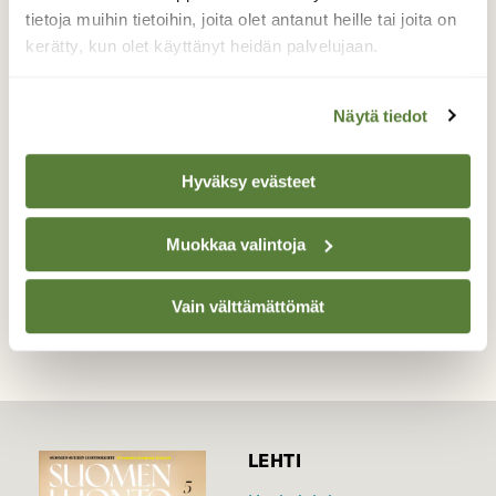
Laajalla peltoaukiolla on valtaisa hanhiparvi
tietoja muihin tietoihin, joita olet antanut heille tai joita on
ja kaikenaikaa pellolle laskeutui lisää
kerätty, kun olet käyttänyt heidän palvelujaan.
pienempiä parvia muiden joukkoon
ruokailemaan. Syysmuutto on kiivaimmillaan.
Näytä tiedot
Valokuvaaja: Tuula Makkonen, Rääkkylä Sintsi
27.9.2015
Hyväksy evästeet
Muokkaa valintoja
TAKAISIN LISTAAN
Vain välttämättömät
LEHTI