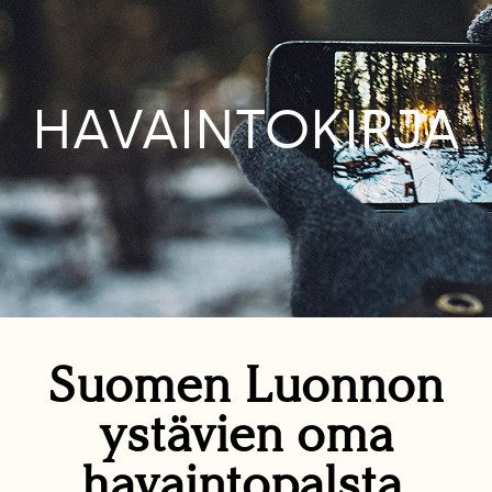
HAVAINTOKIRJA
Suomen Luonnon
ystävien oma
havaintopalsta.