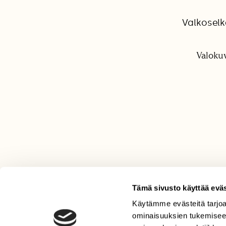
Valkoselk
Valokuv
Tämä sivusto käyttää eväs
Käytämme evästeitä tarjoa
LEHTI
ominaisuuksien tukemisee
Uusin lehti