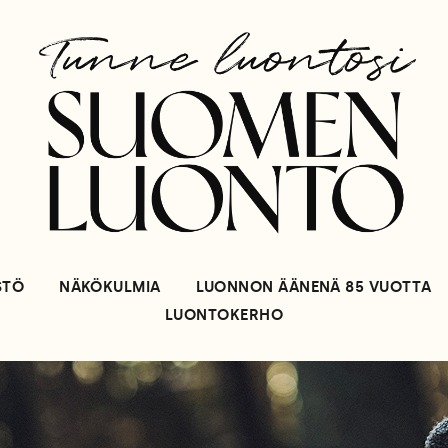
STÖ
NÄKÖKULMIA
LUONNON ÄÄNENÄ 85 VUOTTA
LUONTOKERHO