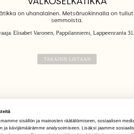
VALKOSELKÄTIKKA
ätikka on uhanalainen. Metsäruokinnalla on tullut
semmoista.
aaja: Elisabet Varonen, Pappilanniemi, Lappeenranta 31
TAKAISIN LISTAAN
teitä
mamme sisällön ja mainosten räätälöimiseen, sosiaalisen medi
TILAAJAPALVELU
n ja kävijämäärämme analysoimiseen. Lisäksi jaamme sosiaali
tilaajapalvelu@sll.fi