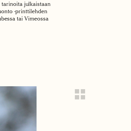
 tarinoita julkaistaan
onto -printtilehden
tubessa tai Vimeossa