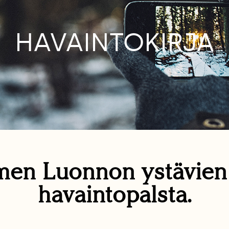
HAVAINTOKIRJA
en Luonnon ystävie
havaintopalsta.