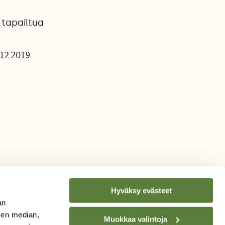
 tapailtua
.12.2019
Hyväksy evästeet
an
sen median,
Muokkaa valintoja