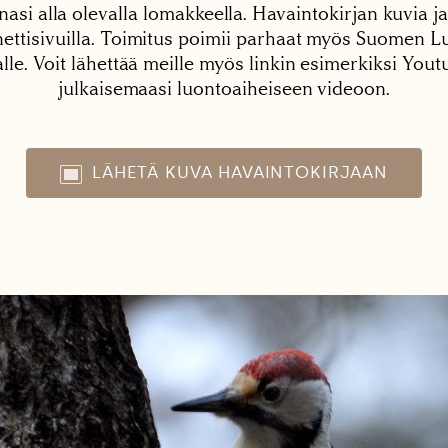
nasi alla olevalla lomakkeella. Havaintokirjan kuvia ja
tisivuilla. Toimitus poimii parhaat myös Suomen Lu
alle. Voit lähettää meille myös linkin esimerkiksi You
julkaisemaasi luontoaiheiseen videoon.
LÄHETÄ KUVA HAVAINTOKIRJAAN