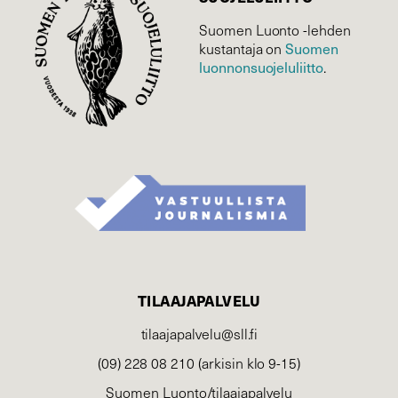
Suomen Luonto -lehden
kustantaja on
Suomen
luonnonsuojelu­liitto
.
TILAAJAPALVELU
tilaajapalvelu@sll.fi
(09) 228 08 210 (arkisin klo 9-15)
Suomen Luonto/tilaajapalvelu