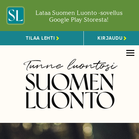
Lataa Suomen Luonto -sovellus
Google Play Storesta!
TILAA LEHTI
KIRJAUDU