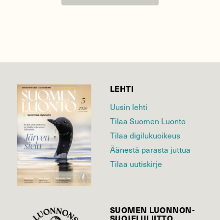
LEHTI
Uusin lehti
Tilaa Suomen Luonto
Tilaa digilukuoikeus
Äänestä parasta juttua
Tilaa uutiskirje
SUOMEN LUONNON­
SUOJELU­LIITTO