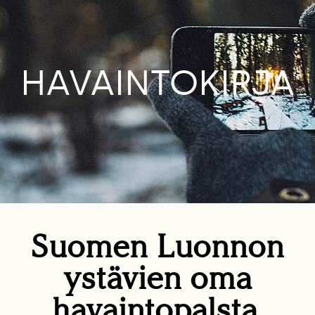
HAVAINTOKIRJA
Suomen Luonnon
ystävien oma
havaintopalsta.