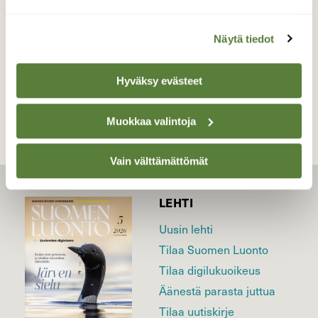
Pähkinäniemi 14.3.2020
Näytä tiedot
TAKAISIN LISTAAN
Hyväksy evästeet
Muokkaa valintoja
Vain välttämättömät
LEHTI
Uusin lehti
Tilaa Suomen Luonto
Tilaa digilukuoikeus
Äänestä parasta juttua
Tilaa uutiskirje