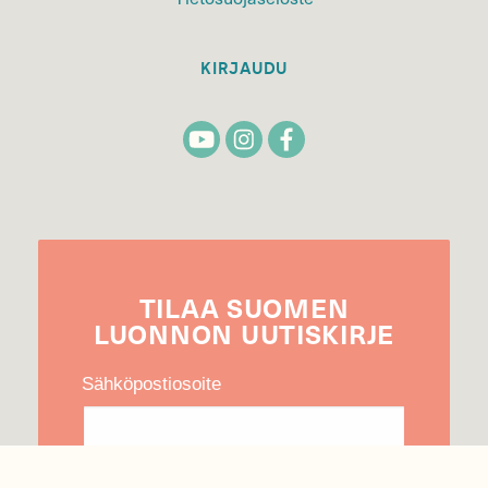
KIRJAUDU
TILAA
SUOMEN
LUONNON
UUTIS­KIRJE
Sähköpostiosoite