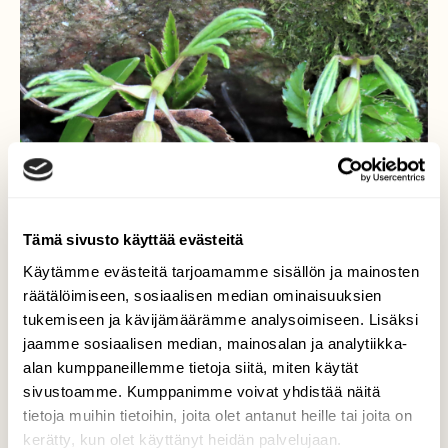
Tämä sivusto käyttää evästeitä
Käytämme evästeitä tarjoamamme sisällön ja mainosten
räätälöimiseen, sosiaalisen median ominaisuuksien
tukemiseen ja kävijämäärämme analysoimiseen. Lisäksi
jaamme sosiaalisen median, mainosalan ja analytiikka-
Valkovuokko
alan kumppaneillemme tietoja siitä, miten käytät
sivustoamme. Kumppanimme voivat yhdistää näitä
Ensimmäiset valkovuokot heräilevät
tietoja muihin tietoihin, joita olet antanut heille tai joita on
Valokuvaaja: Birgit Silvennoinen, Lohja,
kerätty, kun olet käyttänyt heidän palvelujaan.