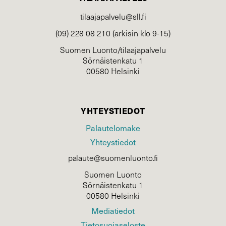
tilaajapalvelu@sll.fi
(09) 228 08 210 (arkisin klo 9-15)
Suomen Luonto/tilaajapalvelu
Sörnäistenkatu 1
00580 Helsinki
YHTEYSTIEDOT
Palautelomake
Yhteystiedot
palaute@suomenluonto.fi
Suomen Luonto
Sörnäistenkatu 1
00580 Helsinki
Mediatiedot
Tietosuojaseloste