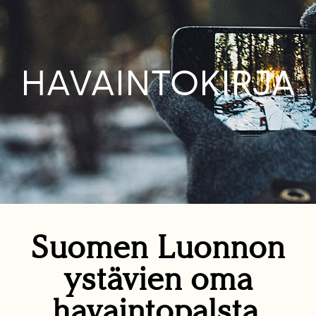
HAVAINTOKIRJA
Suomen Luonnon
ystävien oma
havaintopalsta.