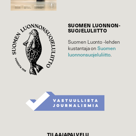
SUOMEN LUONNON­
SUOJELU­LIITTO
Suomen Luonto -lehden
kustantaja on
Suomen
luonnonsuojelu­liitto
.
TILAAJAPALVELU