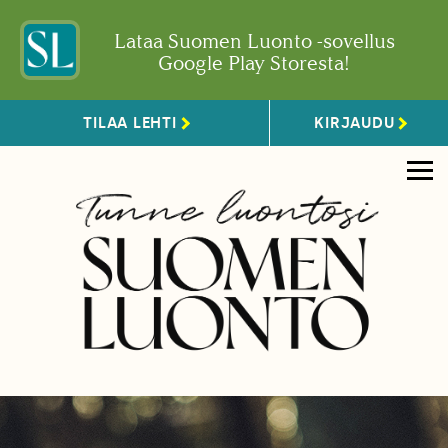
Lataa Suomen Luonto -sovellus
Google Play Storesta!
TILAA LEHTI
KIRJAUDU